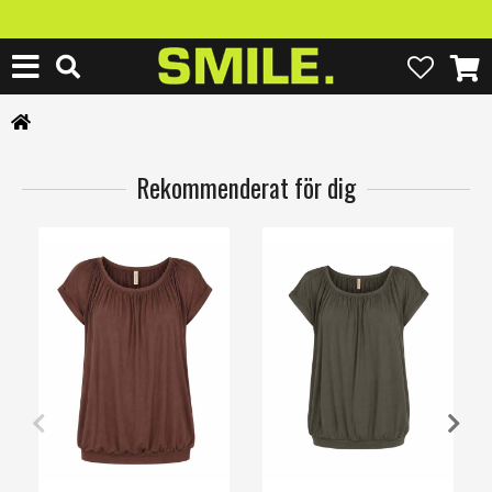
Rekommenderat för dig
XS
S
M
L
XL
3XL
XS
S
M
L
XL
3XL