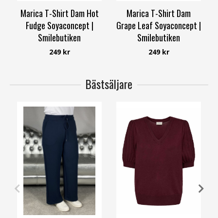
Marica T-Shirt Dam Hot
Marica T-Shirt Dam
Fudge Soyaconcept |
Grape Leaf Soyaconcept |
Smilebutiken
Smilebutiken
Soyaconcept
Soyaconcept
249 kr
249 kr
Bästsäljare
XS
S
M
L
XL
XXL
S
M
L
XL