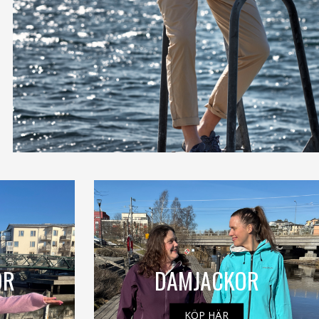
OR
DAMJACKOR
KÖP HÄR