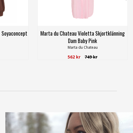
e Soyaconcept
Marta du Chateau Violetta Skjortklänning
Dam Baby Pink
Marta du Chateau
562 kr
749 kr