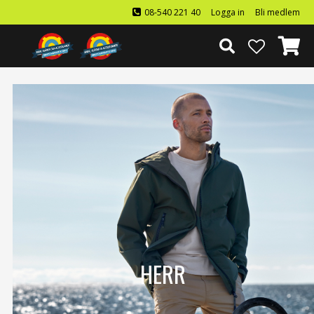
08-540 221 40
Logga in
Bli medlem
HERR