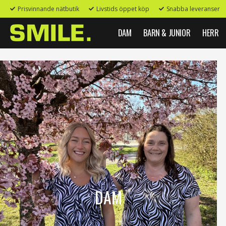
Prisvinnande nätbutik
Livstids öppet köp
Snabba leveranser
DAM
BARN & JUNIOR
HERR
DAM