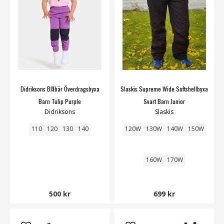
Didriksons Blåbär Överdragsbyxa
Slaskis Supreme Wide Softshellbyxa
Barn Tulip Purple
Svart Barn Junior
Didriksons
Slaskis
110
120
130
140
120W
130W
140W
150W
160W
170W
500 kr
699 kr