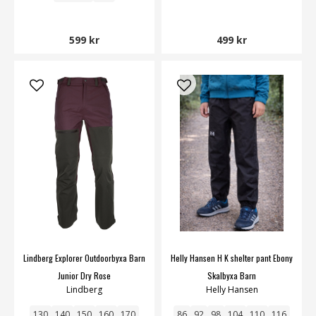
599 kr
499 kr
Lindberg Explorer Outdoorbyxa Barn
Helly Hansen H K shelter pant Ebony
Junior Dry Rose
Skalbyxa Barn
Lindberg
Helly Hansen
130
140
150
160
170
86
92
98
104
110
116