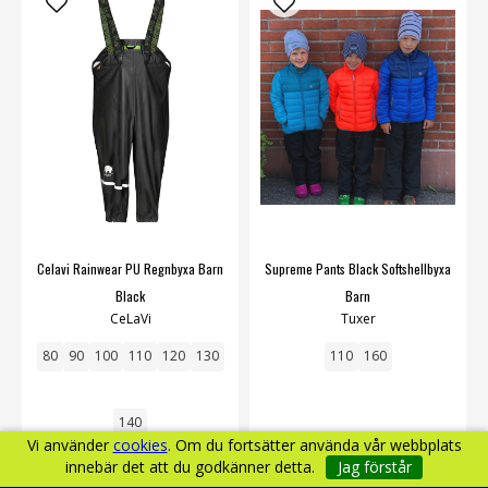
Celavi Rainwear PU Regnbyxa Barn
Supreme Pants Black Softshellbyxa
Black
Barn
CeLaVi
Tuxer
80
90
100
110
120
130
110
160
140
Vi använder
cookies
. Om du fortsätter använda vår webbplats
innebär det att du godkänner detta.
Jag förstår