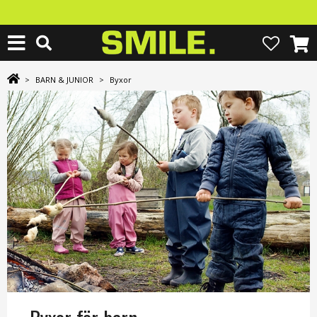
>
BARN & JUNIOR
>
Byxor