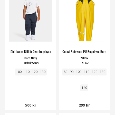
Didriksons Blåbär Överdragsbyxa
Celavi Rainwear PU Regnbyxa Barn
Barn Navy
Yellow
Didriksons
CeLaVi
100
110
120
130
80
90
100
110
120
130
140
500 kr
299 kr