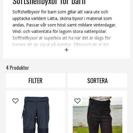
Softshellbyxor för barn
Softshellbyxor för barn som gillar att vara ute och
upptäcka världen! Lätta, sköna byxor i material som
andas. Passar vår som höst samt mildare vinterdagar.
Vind- och vattentäta för lagom stora vattenpölar.
Softhellbyxor är superbra att ha när det är dags för
barnen att ge sig ut på äventyr. Eftersom de är lite
stretchiga så bjuder de på extra rörelsefrihet vilket
brukar uppskattas av alla barn som är fulla av bus och
spring i benen! Är det sköna softshellbyxor till ditt barn
4 Produkter
du söker? Passa på att köpa dem på stört online här
hos oss! Eller kom in i vår butik i Åkersberga om du har
FILTER
SORTERA
vägarna förbi!
Skalbyxor
,
vinterbyxor
,
outdoorbyxor
,
jeans
.