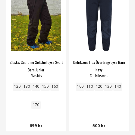
Slaskis Supreme Softshellbyxa Svart
Didriksons Flox Överdragsbyxa Barn
Barn Junior
Navy
Slaskis
Didriksons
120
130
140
150
160
100
110
120
130
140
170
699 kr
500 kr