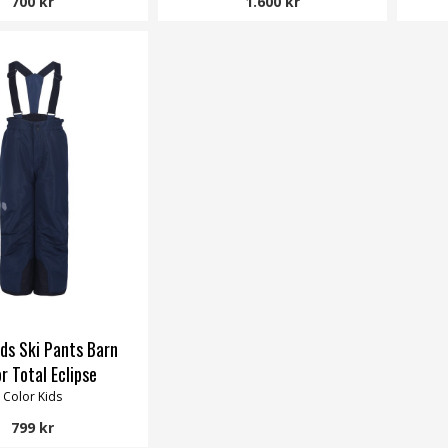
700 kr
1.600 kr
ids Ski Pants Barn
or Total Eclipse
Color Kids
799 kr