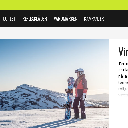
OUTLET
REFLEXKLÄDER
VARUMÄRKEN
KAMPANJER
Vi
Term
är ri
hålla
termo
rolig
vint
vatt
slipp
snön
I den