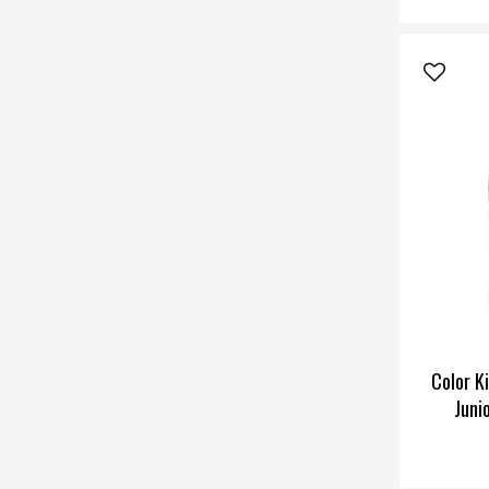
Color K
Juni