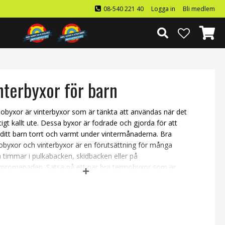
08-540 221 40
Logga in
Bli medlem
nterbyxor för barn
obyxor är vinterbyxor som är tänkta att användas när det
ktigt kallt ute. Dessa byxor är fodrade och gjorda för att
 ditt barn torrt och varmt under vintermånaderna. Bra
byxor och vinterbyxor är en förutsättning för många
a timmar i pulkabacken, skidbacken eller på
erpromenaden. Satsa på ett par bra termobyxor som är
entäta eller vattenavstötande och dessutom andas så
er ditt barn svettas när han eller hon är ute och leker i
.
na kategori hittar du vårt sortiment av snygga och