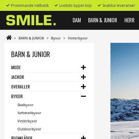
Prisvinnande nätbutik
Livstids öppet köp
Snabba leveranser
DAM
BARN & JUNIOR
HERR
>
BARN & JUNIOR
>
Byxor
>
Vinterbyxor
BARN & JUNIOR
MODE
JACKOR
OVERALLER
BYXOR
Skalbyxor
Softshellbyxor
Vinterbyxor
Outdoorbyxor
REGNKLÄDER