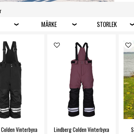
funkt
varu
r
The N
term
MÄRKE
STORLEK
lago
av to
lekar
hasar
Köp å
hålle
onlin
Skal
 Colden Vinterbyxa
Lindberg Colden Vinterbyxa
S