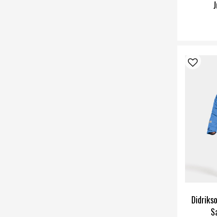
J
Didriks
S