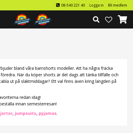
08-540 221 40
Logga in
Bli medlem
erbjuder bland våra barnshorts modeller. Att ha några fräcka
föredra. När du köper shorts är det dags att tänka tillfälle och
ktabla ut på släktmiddagar? Ett val finns även kring längden på
avoriterna redan idag!
 beställa innan semesterresan!
jortor
,
jumpsuits
,
pyjamas
.