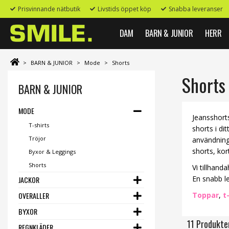
Prisvinnande nätbutik
Livstids öppet köp
Snabba leveranser
DAM
BARN & JUNIOR
HERR
>
BARN & JUNIOR
>
Mode
>
Shorts
Shorts
BARN & JUNIOR
MODE
Jeansshorts
T-shirts
shorts i di
Tröjor
användnings
shorts, kor
Byxor & Leggings
Shorts
Vi tillhand
En snabb l
JACKOR
OVERALLER
Toppar
,
t
BYXOR
11 Produkte
REGNKLÄDER