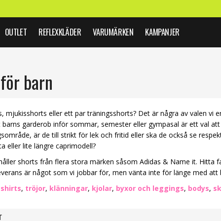
OUTLET
REFLEXKLÄDER
VARUMÄRKEN
KAMPANJER
 för barn
, mjukisshorts eller ett par träningsshorts? Det är några av valen vi 
tt barns garderob inför sommar, semester eller gympasal är ett val att 
område, är de till strikt för lek och fritid eller ska de också se respe
ta eller lite längre caprimodell?
ahåller shorts från flera stora märken såsom Adidas & Name it. Hitta f
everans är något som vi jobbar för, men vänta inte för länge med att
-shirts
,
tröjor
,
klänningar
,
kjolar
,
byxor och leggings
,
bodys
,
sk
r