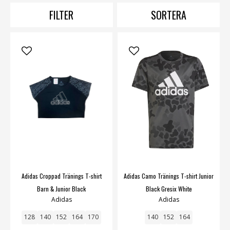
så att du får din t-shirt så snabbt som möjligt.
FILTER
SORTERA
Toppar
,
tröjor
,
klänningar
,
kjolar
,
byxor och
leggings
,
shorts
,
bodys
,
skjortor
,
jumpsuits
,
pyjamas
.
Adidas Croppad Tränings T-shirt
Adidas Camo Tränings T-shirt Junior
Barn & Junior Black
Black Gresix White
Adidas
Adidas
128
140
152
164
170
140
152
164