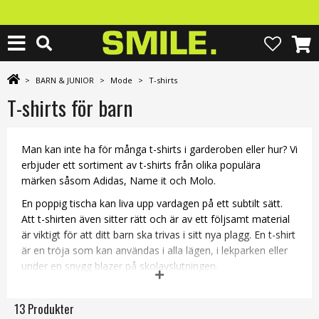
>
BARN & JUNIOR
>
Mode
>
T-shirts
T-shirts för barn
Man kan inte ha för många t-shirts i garderoben eller hur? Vi
erbjuder ett sortiment av t-shirts från olika populära
märken såsom Adidas, Name it och Molo.
En poppig tischa kan liva upp vardagen på ett subtilt sätt.
Att t-shirten även sitter rätt och är av ett följsamt material
är viktigt för att ditt barn ska trivas i sitt nya plagg. En t-shirt
är en tröja som kan användas i alla lägen, i lekparken eller
under en snygg blazer på skolavslutningen.
Våra t-shirtar finns i en mängd olika utföranden, så det är
bara att välja och vraka! Vi garanterar en snabb leveranstid
13 Produkter