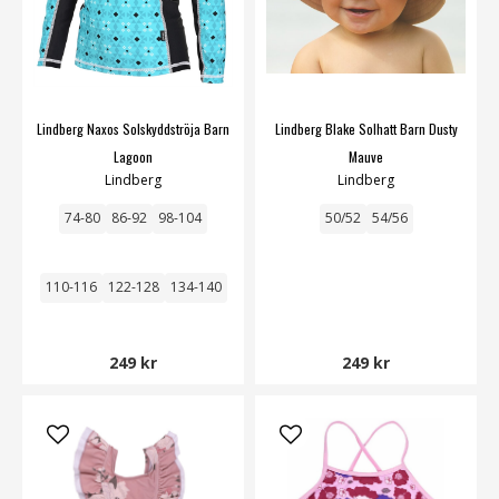
Lindberg Naxos Solskyddströja Barn
Lindberg Blake Solhatt Barn Dusty
Lagoon
Mauve
Lindberg
Lindberg
74-80
86-92
98-104
50/52
54/56
110-116
122-128
134-140
249 kr
249 kr