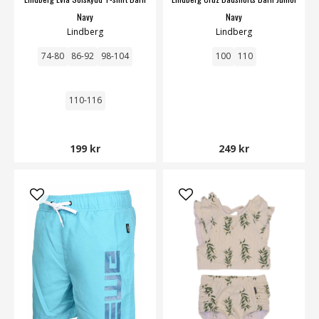
Navy
Navy
Lindberg
Lindberg
74-80
86-92
98-104
100
110
110-116
199 kr
249 kr