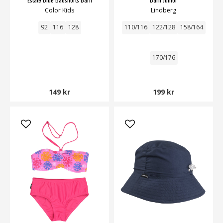
Color Kids
Lindberg
92
116
128
110/116
122/128
158/164
170/176
149 kr
199 kr