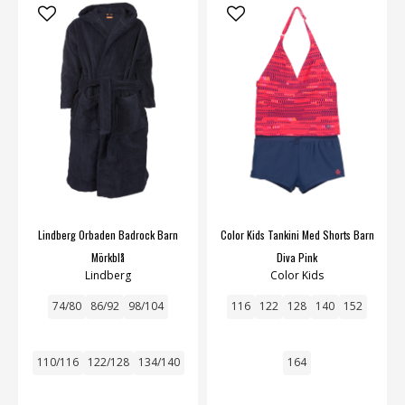
Lindberg Orbaden Badrock Barn
Color Kids Tankini Med Shorts Barn
Mörkblå
Diva Pink
Lindberg
Color Kids
74/80
86/92
98/104
116
122
128
140
152
110/116
122/128
134/140
164