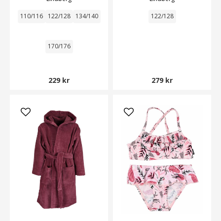
110/116
122/128
134/140
122/128
170/176
229 kr
279 kr