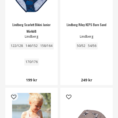
Lindberg Scarlett Bikini Junior
Lindberg Riley KEPS Barn Sand
Mörkblå
Lindberg
Lindberg
122/128
146/152
158/164
50/52
54/56
170/176
199 kr
249 kr