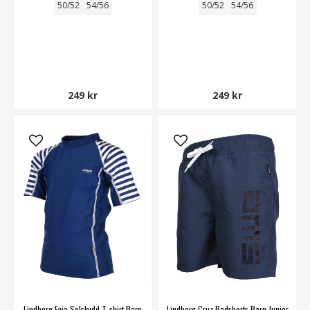
50/52
54/56
50/52
54/56
249 kr
249 kr
Lindberg Evia Solskydd T-shirt Barn
Lindberg Cruz Badshorts Barn Junior