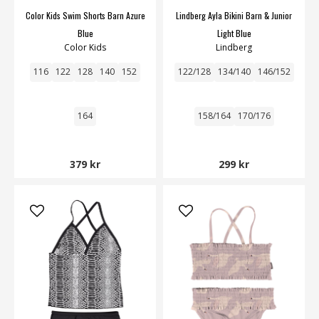
Color Kids Swim Shorts Barn Azure
Lindberg Ayla Bikini Barn & Junior
Blue
Light Blue
Color Kids
Lindberg
116
122
128
140
152
122/128
134/140
146/152
164
158/164
170/176
379 kr
299 kr