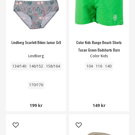
Lindberg Scarlett Bikini Junior Grå
Color Kids Bungo Beach Shorts
Tucan Green Badshorts Barn
Lindberg
Color Kids
134/140
146/152
158/164
104
116
140
170/176
199 kr
149 kr