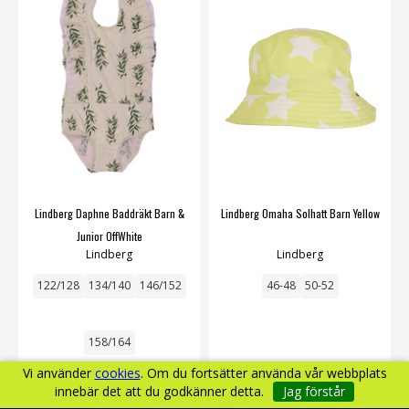
Lindberg Daphne Baddräkt Barn &
Lindberg Omaha Solhatt Barn Yellow
Junior OffWhite
Lindberg
Lindberg
122/128
134/140
146/152
46-48
50-52
158/164
Vi använder
cookies
. Om du fortsätter använda vår webbplats
innebär det att du godkänner detta.
Jag förstår
299 kr
149 kr