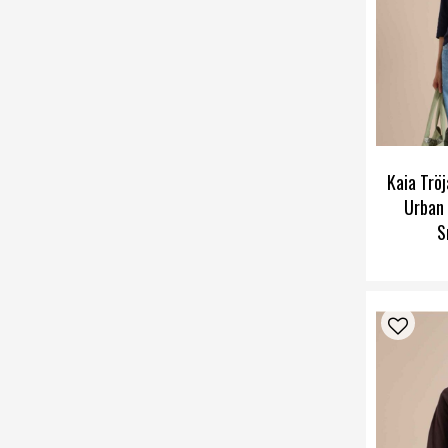
Kaia Trö
Urban 
S