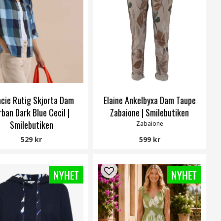
cie Rutig Skjorta Dam
Elaine Ankelbyxa Dam Taupe
rban Dark Blue Cecil |
Zabaione | Smilebutiken
Smilebutiken
Zabaione
Cecil
529 kr
599 kr