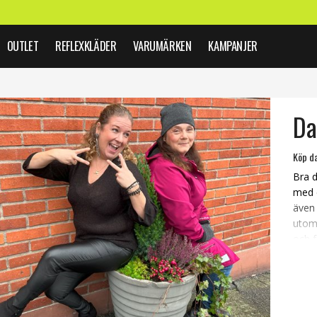
OUTLET
REFLEXKLÄDER
VARUMÄRKEN
KAMPANJER
Da
Köp da
Bra d
med e
även
utomh
och f
eller
med 
du hi
hela 
snygg