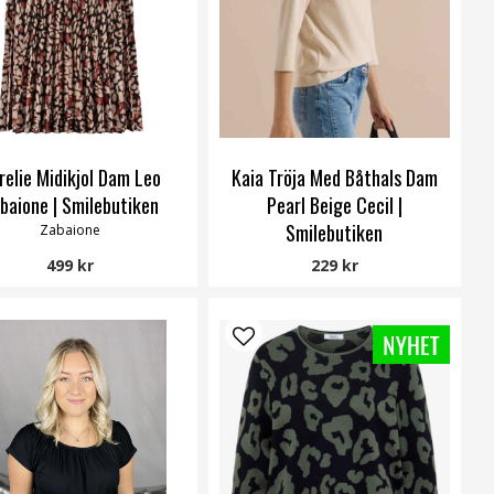
relie Midikjol Dam Leo
Kaia Tröja Med Båthals Dam
baione | Smilebutiken
Pearl Beige Cecil |
Smilebutiken
Zabaione
Cecil
499 kr
229 kr