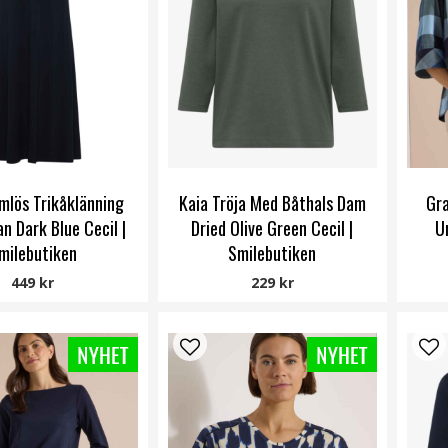
mlös Trikåklänning
Kaia Tröja Med Båthals Dam
Gra
n Dark Blue Cecil |
Dried Olive Green Cecil |
U
milebutiken
Smilebutiken
Cecil
Cecil
449 kr
229 kr