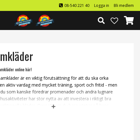
08-540 221 40
Logga in
Bli medlem
mkläder
mkläder online här!
amkläder är en viktig förutsättning för att du ska orka
n aktiv vardag med mycket träning, sport och fritid - men
 du som kanske föredrar promenader och andra lugnare
usaktiviteter har stor nytta av att investera i riktigt bra
unktionella kläder. Oavsett om du bara väntar på buss
 pendeltåg som ska ta dig till arbetet, är ute och åker pulka
dina barn eller om du är aktiv inom någon sport behöver
tta rätt kläder som håller dig lagom varm och torr under
din utomhusvistelse. Här hittar du vårt sortiment av
a och praktiska damkläder som passar en aktiv livsstil