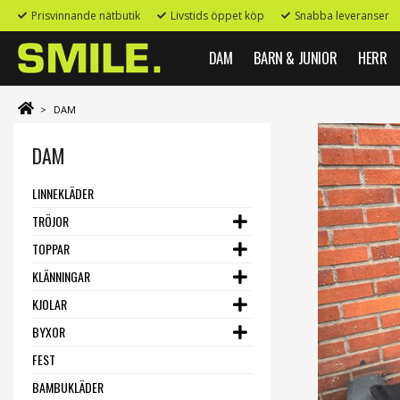
Prisvinnande nätbutik
Livstids öppet köp
Snabba leveranser
DAM
BARN & JUNIOR
HERR
>
DAM
DAM
LINNEKLÄDER
TRÖJOR
TOPPAR
KLÄNNINGAR
KJOLAR
BYXOR
FEST
BAMBUKLÄDER