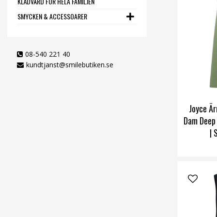
KLÄDVÅRD FÖR HELA FAMILJEN
SMYCKEN & ACCESSOARER
08-540 221 40
kundtjanst@smilebutiken.se
Joyce Är
Dam Deep 
| 