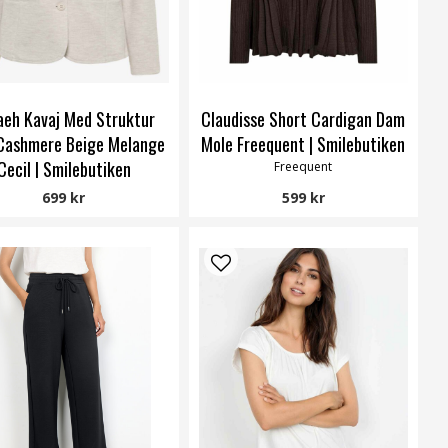
aeh Kavaj Med Struktur
Claudisse Short Cardigan Dam
Cashmere Beige Melange
Mole Freequent | Smilebutiken
Cecil | Smilebutiken
Freequent
Cecil
699 kr
599 kr