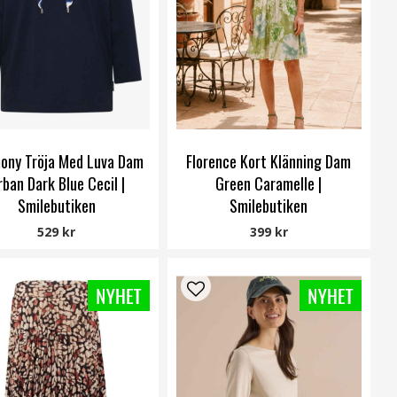
ony Tröja Med Luva Dam
Florence Kort Klänning Dam
rban Dark Blue Cecil |
Green Caramelle |
Smilebutiken
Smilebutiken
Cecil
Caramelle Fashion
529 kr
399 kr