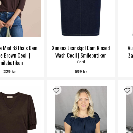
ja Med Båthals Dam
Ximena Jeanskjol Dam Rinsed
Au
le Brown Cecil |
Wash Cecil | Smilebutiken
Za
milebutiken
Cecil
Cecil
229 kr
699 kr