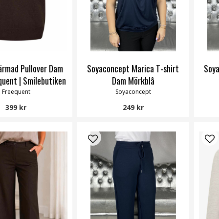
tärmad Pullover Dam
Soyaconcept Marica T-shirt
Soya
quent | Smilebutiken
Dam Mörkblå
Freequent
Soyaconcept
399 kr
249 kr