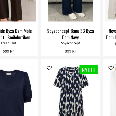
Wide Byxa Dam Mole
Soyaconcept Banu 33 Byxa
Nev
nt | Smilebutiken
Dam Navy
Dam 
Freequent
Soyaconcept
599 kr
399 kr