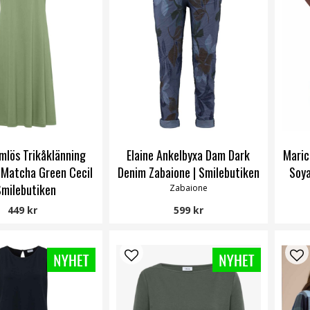
mlös Trikåklänning
Elaine Ankelbyxa Dam Dark
Maric
Matcha Green Cecil
Denim Zabaione | Smilebutiken
Soya
Smilebutiken
Zabaione
Cecil
449 kr
599 kr