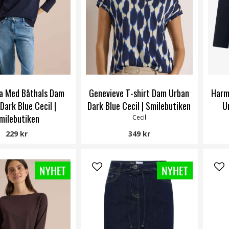
ja Med Båthals Dam
Genevieve T-shirt Dam Urban
Harm
Dark Blue Cecil |
Dark Blue Cecil | Smilebutiken
U
milebutiken
Cecil
Cecil
229 kr
349 kr