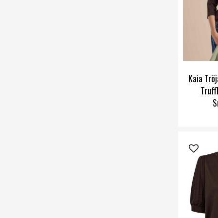
Kaia Trö
Truff
S