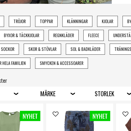
och k
dunja
kläde
TRÖJOR
TOPPAR
KLÄNNINGAR
KJOLAR
B
regnk
trevl
BYXOR & TÄCKKJOLAR
REGNKLÄDER
FLEECE
UNDERSTÄ
hitta
under
 SOCKOR
SKOR & STÖVLAR
SOL & BADKLÄDER
TRÄNING
rätt 
Våra 
 HELA FAMILJEN
SMYCKEN & ACCESSOARER
sovkl
kter
Tröj
sovk
MÄRKE
STORLEK
regn
hand
stöv
unde