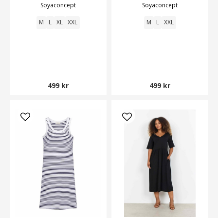
Soyaconcept
Soyaconcept
Smilebutiken
M
L
XL
XXL
M
L
XXL
499 kr
499 kr