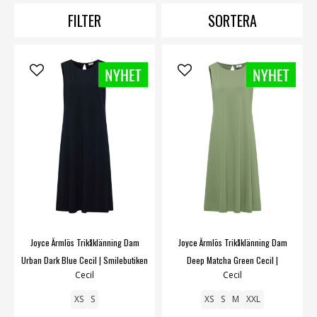
Längtar du efter din klänning så ska du veta att vi levererar
FILTER
SORTERA
snabbt som blixten!
Långa klänningar
,
korta klänningar
,
blommiga
klänningar
,
svarta klänningar
.
Joyce Ärmlös Trikåklänning Dam
Joyce Ärmlös Trikåklänning Dam
Urban Dark Blue Cecil | Smilebutiken
Deep Matcha Green Cecil |
Cecil
Cecil
Smilebutiken
XS
S
XS
S
M
XXL