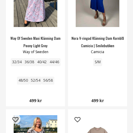
Way Of Sweden Maxi Klänning Dam
Nora V-ringad Klänning Dam Kornblå
Peony Light Grey
Camicia | Smilebutiken
Way of Sweden
Camicia
32/34
36/38
40/42
44/46
S/M
48/50
52/54
56/58
499 kr
499 kr