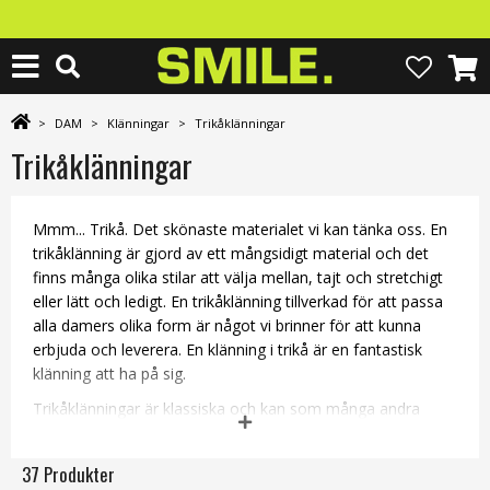
>
DAM
>
Klänningar
>
Trikåklänningar
Trikåklänningar
Mmm... Trikå. Det skönaste materialet vi kan tänka oss. En
trikåklänning är gjord av ett mångsidigt material och det
finns många olika stilar att välja mellan, tajt och stretchigt
eller lätt och ledigt.
En trikåklänning tillverkad för att passa
alla damers olika form är något vi brinner för att kunna
erbjuda och leverera. En klänning i trikå är en fantastisk
klänning att ha på sig.
Trikåklänningar är klassiska och kan som många andra
plagg göra sig bra både till fest och vardag beroende på bla.
accessoarer och skor. Välj mellan trikåklänningar i fina,
37 Produkter
härliga mönster här hos oss.