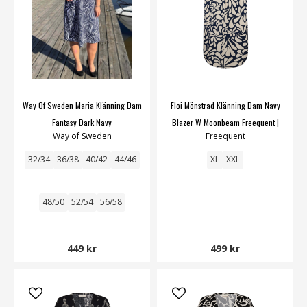
Way Of Sweden Maria Klänning Dam
Floi Mönstrad Klänning Dam Navy
Fantasy Dark Navy
Blazer W Moonbeam Freequent |
Way of Sweden
Freequent
Smilebutiken
32/34
36/38
40/42
44/46
XL
XXL
48/50
52/54
56/58
449 kr
499 kr