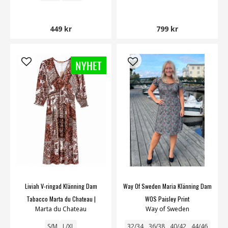
449 kr
799 kr
Liviah V-ringad Klänning Dam
Way Of Sweden Maria Klänning Dam
Tabacco Marta du Chateau |
WOS Paisley Print
Marta du Chateau
Way of Sweden
Smilebutiken
S/M
L/XL
32/34
36/38
40/42
44/46