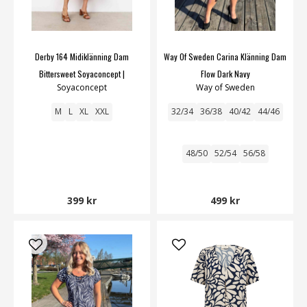
Derby 164 Midiklänning Dam
Way Of Sweden Carina Klänning Dam
Bittersweet Soyaconcept |
Flow Dark Navy
Soyaconcept
Way of Sweden
Smilebutiken
M
L
XL
XXL
32/34
36/38
40/42
44/46
48/50
52/54
56/58
399 kr
499 kr