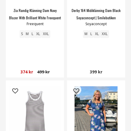
Zia Randig Klänning Dam Navy
Derby 164 Midiklänning Dam Black
Blazer With Brilliant White Freequent
Soyaconcept | Smilebutiken
Freequent
Soyaconcept
| Smilebutiken
S
M
L
XL
XXL
M
L
XL
XXL
374 kr
499 kr
399 kr