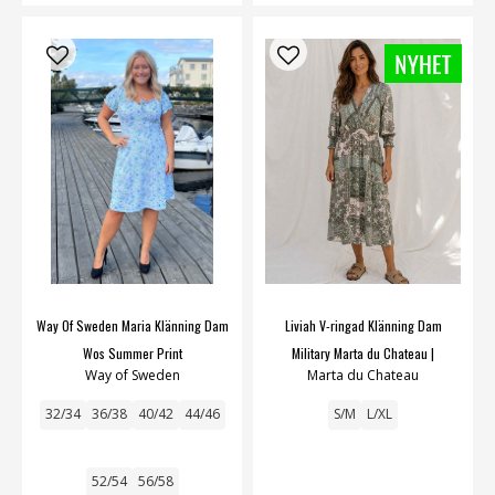
Way Of Sweden Maria Klänning Dam
Liviah V-ringad Klänning Dam
Wos Summer Print
Military Marta du Chateau |
Way of Sweden
Marta du Chateau
Smilebutiken
32/34
36/38
40/42
44/46
S/M
L/XL
52/54
56/58