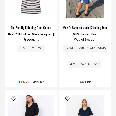
Zia Randig Klänning Dam Coffee
Way Of Sweden Maria Klänning Dam
Bean With Brilliant White Freequent |
WOS Clematis Print
Freequent
Way of Sweden
Smilebutiken
S
M
L
XL
XXL
32/34
36/38
40/42
44/46
48/50
52/54
56/58
374 kr
499 kr
449 kr