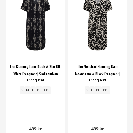
Floi Klänning Dam Black W Star Off-
Floi Mönstrad Klänning Dam
White Freequent | Smilebutiken
Moonbeam W Black Freequent |
Freequent
Freequent
Smilebutiken
S
M
L
XL
XXL
S
L
XL
XXL
499 kr
499 kr