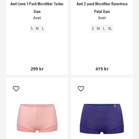
Avet Linne 1-Pack Microfiber Turkos
Avet 2-pack Microfiber Boxertrosa
Dam
Petal Dam
Avet
Avet
S
M
L
S
M
L
XL
299 kr
419 kr