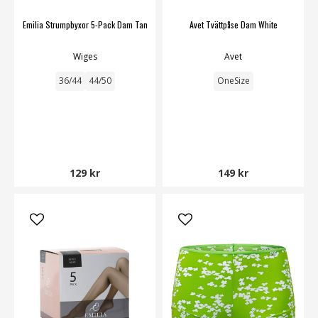
Emilia Strumpbyxor 5-Pack Dam Tan
Avet Tvättpåse Dam White
Wiges
Avet
36/44
44/50
OneSize
129 kr
149 kr