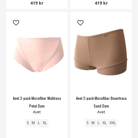
419 kr
419 kr
Avet 2-pack Microfiber Miditrosa
Avet 2-pack Microfiber Boxertrosa
Petal Dam
Sand Dam
Avet
Avet
S
M
L
XL
S
M
L
XL
XXL