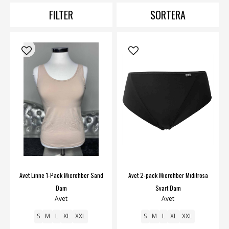
FILTER
SORTERA
Avet Linne 1-Pack Microfiber Sand
Avet 2-pack Microfiber Miditrosa
Dam
Svart Dam
Avet
Avet
S
M
L
XL
XXL
S
M
L
XL
XXL