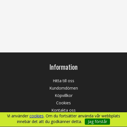
Information
Hitta till oss
Kundomdömen
Köpvillkor
Cookies
Kontakta oss
Vi använder
cookies
. Om du fortsätter använda vår webbplats
Integritetspolicy
innebär det att du godkänner detta.
Jag förstår
Vanliga frågor