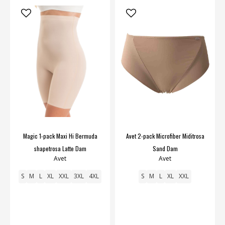
Magic 1-pack Maxi Hi Bermuda
Avet 2-pack Microfiber Miditrosa
shapetrosa Latte Dam
Sand Dam
Avet
Avet
S
M
L
XL
XXL
3XL
4XL
S
M
L
XL
XXL