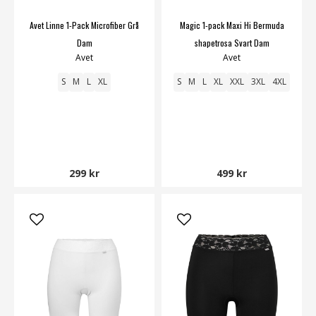
Avet Linne 1-Pack Microfiber Grå
Magic 1-pack Maxi Hi Bermuda
Dam
shapetrosa Svart Dam
Avet
Avet
S
M
L
XL
S
M
L
XL
XXL
3XL
4XL
299 kr
499 kr