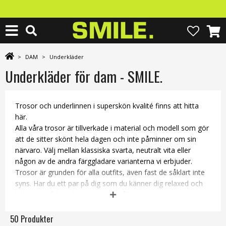
>
DAM
>
Underkläder
Underkläder för dam - SMILE.
Trosor och underlinnen i superskön kvalité finns att hitta
här.
Alla våra trosor är tillverkade i material och modell som gör
att de sitter skönt hela dagen och inte påminner om sin
närvaro. Välj mellan klassiska svarta, neutralt vita eller
någon av de andra färggladare varianterna vi erbjuder.
Trosor är grunden för alla outfits, även fast de såklart inte
syns. Har du ett par på dig som du känner dig relaxed och
bekväm i så kan det synas i din hållning!
Beställ trosor från oss, men kom ihåg att det inte finns
50 Produkter
någon bytesrätt av hygienskäl.