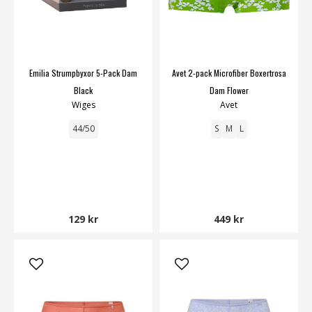
Emilia Strumpbyxor 5-Pack Dam
Avet 2-pack Microfiber Boxertrosa
Black
Dam Flower
Wiges
Avet
44/50
S
M
L
129 kr
449 kr