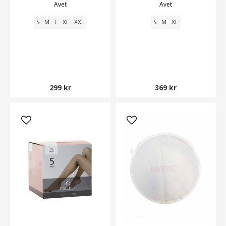
Avet
Avet
S
M
L
XL
XXL
S
M
XL
299 kr
369 kr