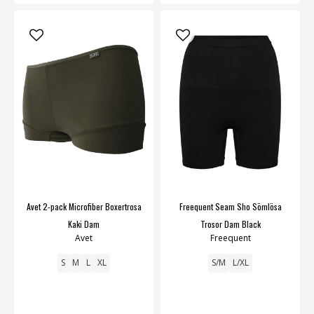
Avet 2-pack Microfiber Boxertrosa
Freequent Seam Sho Sömlösa
Kaki Dam
Trosor Dam Black
Avet
Freequent
S
M
L
XL
S/M
L/XL