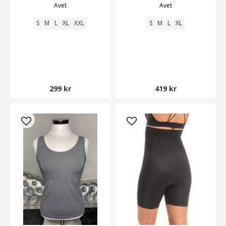
Avet
Avet
S
M
L
XL
XXL
S
M
L
XL
299 kr
419 kr