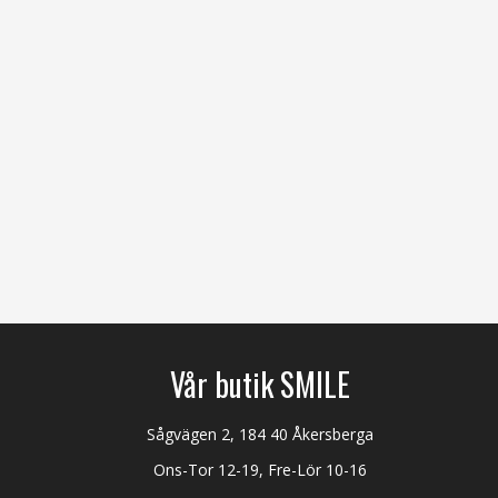
Vår butik SMILE
Sågvägen 2, 184 40 Åkersberga
Ons-Tor 12-19, Fre-Lör 10-16