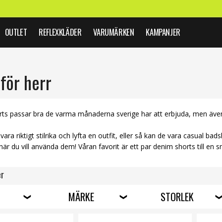
OUTLET
REFLEXKLÄDER
VARUMÄRKEN
KAMPANJER
för herr
orts passar bra de varma månaderna sverige har att erbjuda, men äve
vara riktigt stilrika och lyfta en outfit, eller så kan de vara casual ba
h när du vill använda dem! Våran favorit är ett par denim shorts till en
er
MÄRKE
STORLEK