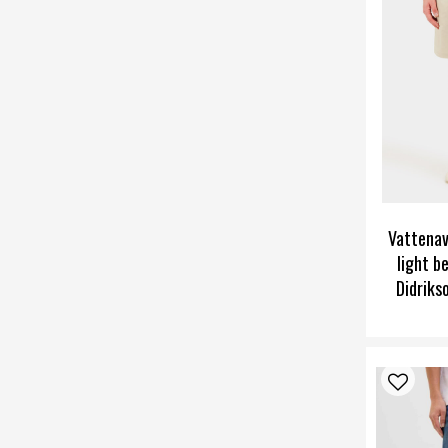
Vattenav
light b
Didriks