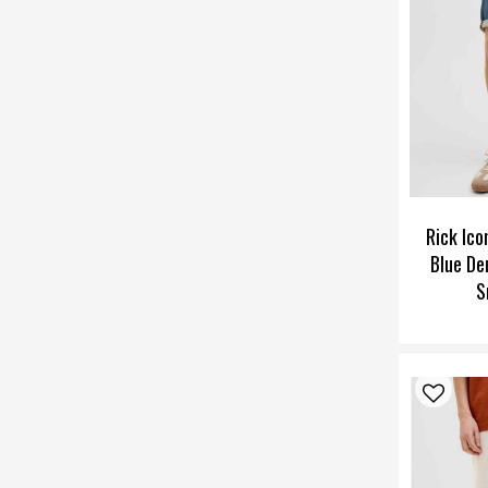
Rick Ico
Blue De
S