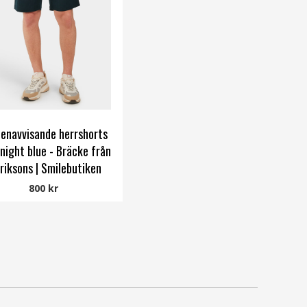
enavvisande herrshorts
night blue - Bräcke från
riksons | Smilebutiken
Didriksons
800 kr