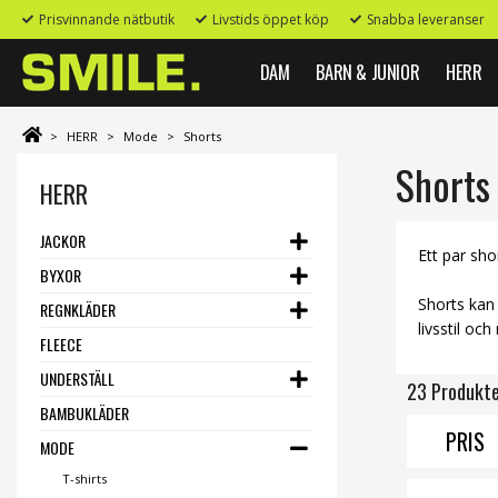
Prisvinnande nätbutik
Livstids öppet köp
Snabba leveranser
DAM
BARN & JUNIOR
HERR
>
HERR
>
Mode
>
Shorts
Shorts 
HERR
JACKOR
Ett par sh
BYXOR
Shorts kan 
REGNKLÄDER
livsstil oc
FLEECE
UNDERSTÄLL
23 Produkt
BAMBUKLÄDER
PRIS
MODE
T-shirts