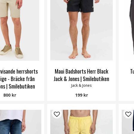
visande herrshorts
Maui Badshorts Herr Black
T
eige - Bräcke från
Jack & Jones | Smilebutiken
ons | Smilebutiken
Jack & Jones
Didriksons
800 kr
199 kr