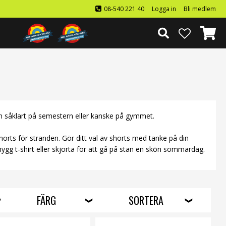
08-540 221 40
Logga in
Bli medlem
n såklart på semestern eller kanske på gymmet.
dshorts för stranden. Gör ditt val av shorts med tanke på din
 snygg t-shirt eller skjorta för att gå på stan en skön sommardag.
FÄRG
SORTERA