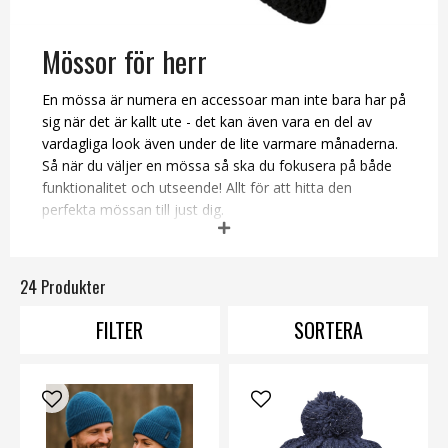
Mössor för herr
En mössa är numera en accessoar man inte bara har på
sig när det är kallt ute - det kan även vara en del av
vardagliga look även under de lite varmare månaderna.
Så när du väljer en mössa så ska du fokusera på både
funktionalitet och utseende! Allt för att hitta den
perfekta mössan till just dig.
Vi tillgodoser dig med mössor från en rad olika märken,
det finns en mössa för varje smak. Så beställ din nya
24 Produkter
mössa från oss och vänta in en snabb leverans.
FILTER
SORTERA