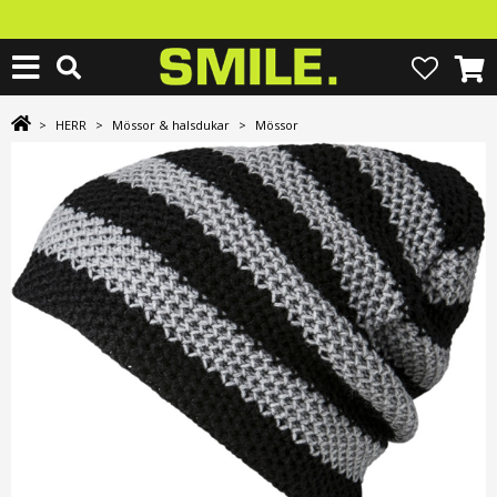
>
HERR
>
Mössor & halsdukar
>
Mössor