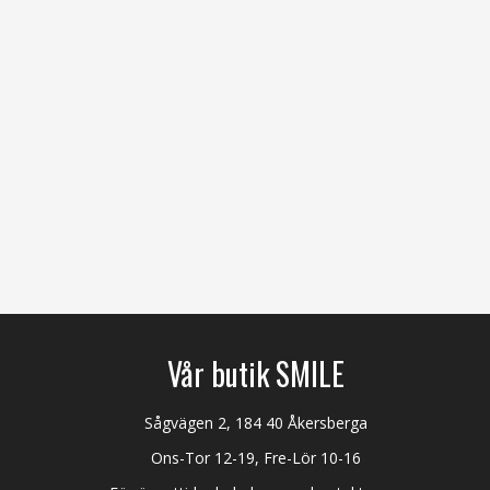
Vår butik SMILE
Sågvägen 2, 184 40 Åkersberga
Ons-Tor 12-19, Fre-Lör 10-16