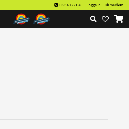
08-540 221 40
Logga in
Bli medlem