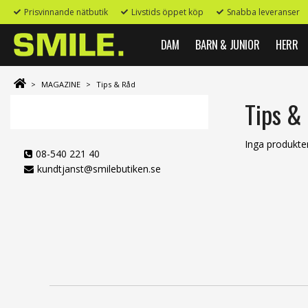
Prisvinnande nätbutik
Livstids öppet köp
Snabba leveranser
DAM
BARN & JUNIOR
HERR
>
MAGAZINE
>
Tips & Råd
Tips &
Inga produkter
08-540 221 40
kundtjanst@smilebutiken.se