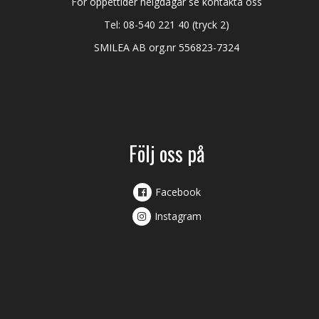
För öppettider helgdagar se kontakta oss
Tel:
08-540 221 40
(tryck 2)
SMILEA AB org.nr 556823-7324
Följ oss på
Facebook
Instagram