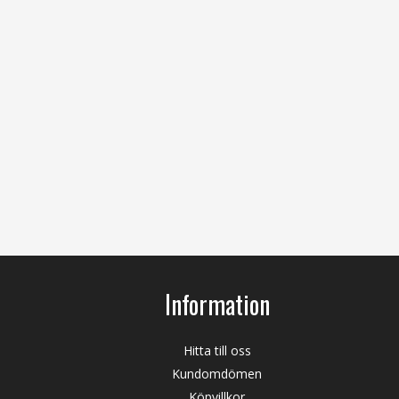
Information
Hitta till oss
Kundomdömen
Köpvillkor