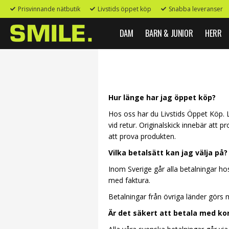
Prisvinnande nätbutik
Livstids öppet köp
Snabba leveranser
DAM
BARN & JUNIOR
HERR
Hur länge har jag öppet köp?
Hos oss har du Livstids Öppet Köp. L
vid retur. Originalskick innebär att 
att prova produkten.
Vilka betalsätt kan jag välja på?
Inom Sverige går alla betalningar ho
med faktura.
Betalningar från övriga länder görs
Är det säkert att betala med ko