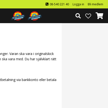
08-540 221 40
Logga in
Bli medlem
ger. Varan ska vara i originalskick
n ska vara med. Du har självklart rätt
tbetalning via bankkonto eller betala