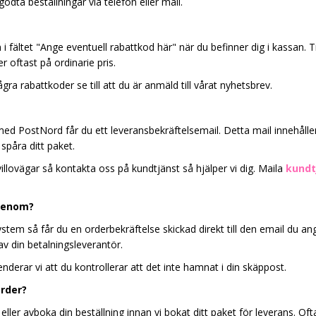
godta beställningar via telefon eller mail.
i fältet "Ange eventuell rabattkod här" när du befinner dig i kassan
r oftast på ordinarie pris.
ågra rabattkoder se till att du är anmäld till vårat nyhetsbrev.
med PostNord får du ett leveransbekräftelsemail. Detta mail innehåller
spåra ditt paket.
llovägar så kontakta oss på kundtjänst så hjälper vi dig. Maila
kundt
igenom?
system så får du en orderbekräftelse skickad direkt till den email du ang
 din betalningsleverantör.
derar vi att du kontrollerar att det inte hamnat i din skäppost.
order?
ler avboka din beställning innan vi bokat ditt paket för leverans. Ofta