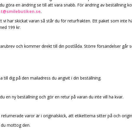
 du göra en ändring se till att vara snabb. För ändring av beställning 
st@smilebutiken.se
.
tt vi har skickat varan så står du för returfrakten. Ett paket som in
 med 199 kr.
rubrev och kommer direkt till din postlåda. Större försändelser går 
till dig på den mailadress du angivit i din beställning.
 en ny beställning och gör en retur på varan du inte vill ha kvar.
tt returnerade varor är i originalskick, att etiketterna sitter på och or
 du mottog den.