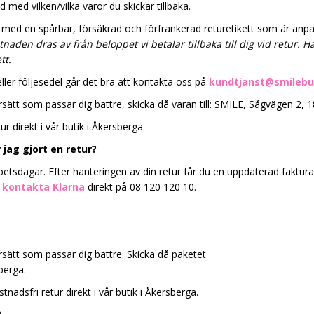
 med vilken/vilka varor du skickar tillbaka.
vi med en spårbar, försäkrad och förfrankerad returetikett som är anpassa
naden dras av från beloppet vi betalar tillbaka till dig vid retur. H
tt.
eller följesedel går det bra att kontakta oss på
kundtjanst@smilebu
ursätt som passar dig bättre, skicka då varan till: SMILE, Sågvägen 2,
r direkt i vår butik i Åkersberga.
jag gjort en retur?
rbetsdagar. Efter hanteringen av din retur får du en uppdaterad faktura
t
kontakta Klarna
direkt på 08 120 120 10.
ursätt som passar dig bättre. Skicka då paketet
berga.
nadsfri retur direkt i vår butik i Åkersberga.