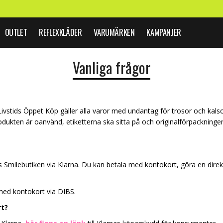
OUTLET
REFLEXKLÄDER
VARUMÄRKEN
KAMPANJER
Vanliga frågor
ivstids Öppet Köp gäller alla varor med undantag för trosor och kalson
produkten är oanvänd, etiketterna ska sitta på och originalförpackninge
s Smilebutiken via Klarna. Du kan betala med kontokort, göra en direk
 med kontokort via DIBS.
rt?