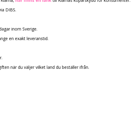
 Klarna,
här finns en länk
till Klarnas köparskydd för konsumenter.
 via DIBS.
dagar inom Sverige.
 ange en exakt leveranstid.
r.
ften när du väljer vilket land du beställer ifrån.