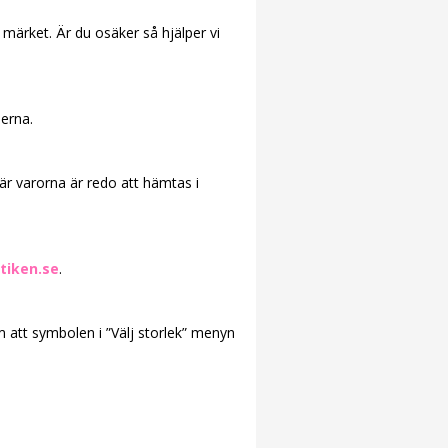
l märket. Är du osäker så hjälper vi
derna.
är varorna är redo att hämtas i
tiken.se
.
m att symbolen i ”Välj storlek” menyn