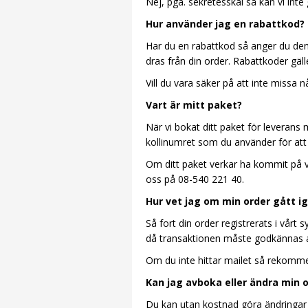
Nej, pga. sekretesskäl så kan vi inte 
Hur använder jag en rabattkod?
Har du en rabattkod så anger du den 
dras från din order. Rabattkoder gälle
Vill du vara säker på att inte missa n
Vart är mitt paket?
När vi bokat ditt paket för leverans 
kollinumret som du använder för att 
Om ditt paket verkar ha kommit på vi
oss på 08-540 221 40.
Hur vet jag om min order gått 
Så fort din order registrerats i vårt 
då transaktionen måste godkännas av
Om du inte hittar mailet så rekommen
Kan jag avboka eller ändra min 
Du kan utan kostnad göra ändringar el