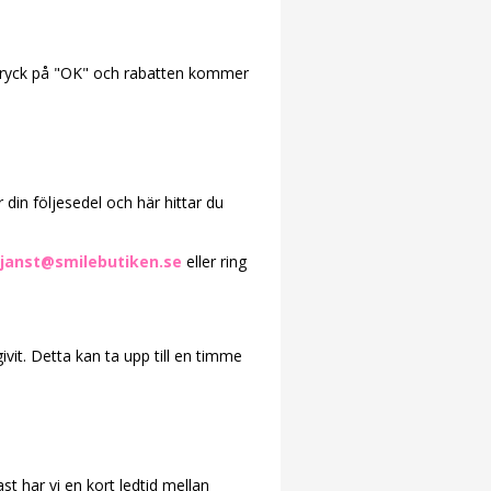
. Tryck på "OK" och rabatten kommer
 din följesedel och här hittar du
janst@smilebutiken.se
eller ring
ivit. Detta kan ta upp till en timme
st har vi en kort ledtid mellan