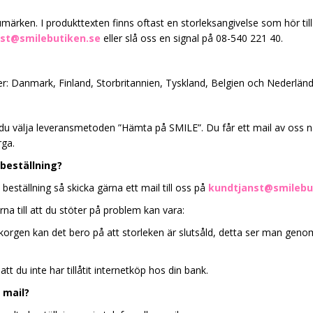
arumärken. I produkttexten finns oftast en storleksangivelse som hör til
st@smilebutiken.se
eller slå oss en signal på 08-540 221 40.
änder: Danmark, Finland, Storbritannien, Tyskland, Belgien och Nederlän
 du välja leveransmetoden ”Hämta på SMILE”. Du får ett mail av oss n
rga.
 beställning?
ställning så skicka gärna ett mail till oss på
kundtjanst@smilebu
a till att du stöter på problem kan vara:
ukorgen kan det bero på att storleken är slutsåld, detta ser man geno
tt du inte har tillåtit internetköp hos din bank.
r mail?