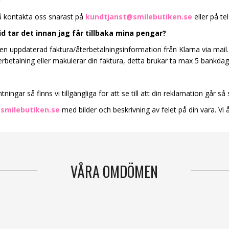
?
 så kontakta oss snarast på
kundtjanst@smilebutiken.se
eller på te
tid tar det innan jag får tillbaka mina pengar?
 en uppdaterad faktura/återbetalningsinformation från Klarna via mail. 
rbetalning eller makulerar din faktura, detta brukar ta max 5 bankdag
ningar så finns vi tillgängliga för att se till att din reklamation går s
smilebutiken.se
med bilder och beskrivning av felet på din vara. Vi å
VÅRA OMDÖMEN