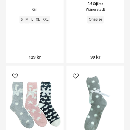
Grå Stjärna
Gill
Wänerstedt
S
M
L
XL
XXL
OneSize
129 kr
99 kr