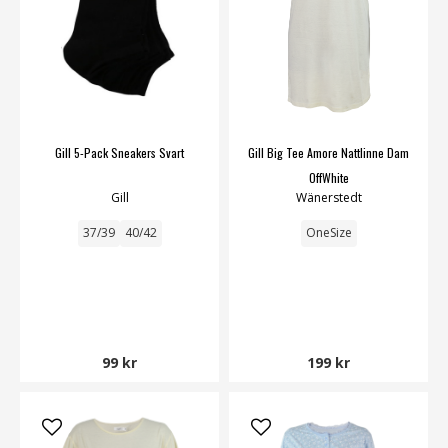
Gill 5-Pack Sneakers Svart
Gill Big Tee Amore Nattlinne Dam
OffWhite
Gill
Wänerstedt
37/39
40/42
OneSize
99 kr
199 kr