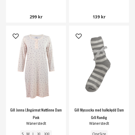
299 kr
139 kr
Gill Jonna Långärmat Nattlinne Dam
Gill Myssocka med halkskydd Dam
Pink
Grå Randig
Wänerstedt
Wänerstedt
S
M
L
XL
XXL
OneSize