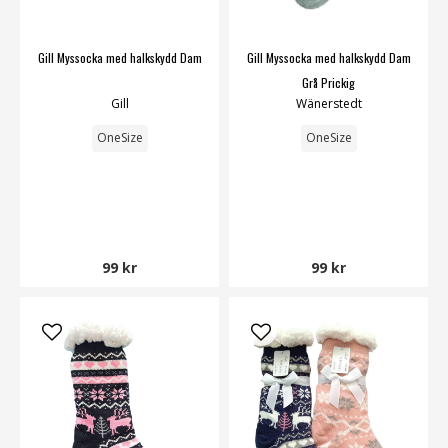
Gill Myssocka med halkskydd Dam
Gill Myssocka med halkskydd Dam
Grå Prickig
Gill
Wänerstedt
OneSize
OneSize
99 kr
99 kr