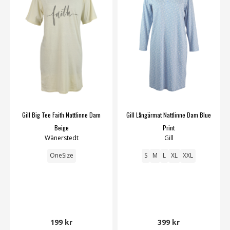
Gill Big Tee Faith Nattlinne Dam
Gill Långärmat Nattlinne Dam Blue
Beige
Print
Wänerstedt
Gill
OneSize
S
M
L
XL
XXL
199 kr
399 kr