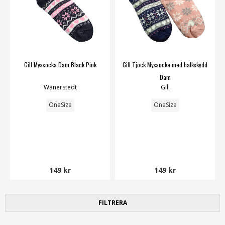
Gill Myssocka Dam Black Pink
Gill Tjock Myssocka med halkskydd
Dam
Wänerstedt
Gill
OneSize
OneSize
149 kr
149 kr
FILTRERA