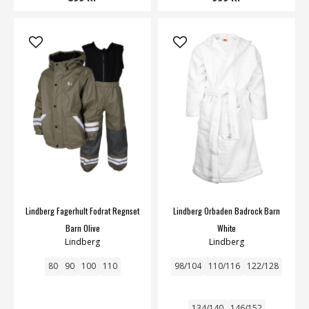
Lindberg Fagerhult Fodrat Regnset
Lindberg Orbaden Badrock Barn
Barn Olive
White
Lindberg
Lindberg
80
90
100
110
98/104
110/116
122/128
134/140
146/152