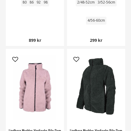
80
86
92
98
2/48-52cm
3/52-56cm
4/56-60cm
899 kr
299 kr
Lindberg Muddus Vindjacka Pile Dam
Lindberg Muddus Vindjacka Pile Dam