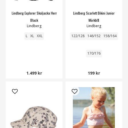
Lindberg Explorer Skaljacka Herr
Lindberg Scarlett Bikini Junior
Black
Mörkblå
Lindberg
Lindberg
L
XL
XXL
122/128
146/152
158/164
170/176
1.499 kr
199 kr