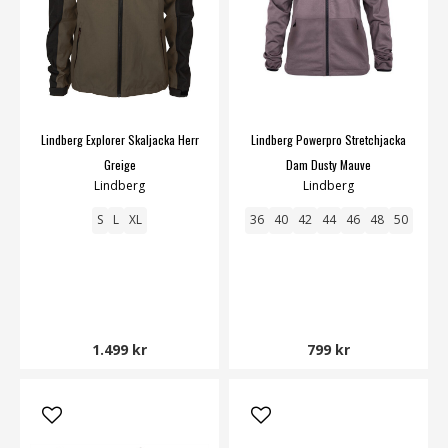
Lindberg Explorer Skaljacka Herr
Lindberg Powerpro Stretchjacka
Greige
Dam Dusty Mauve
Lindberg
Lindberg
S
L
XL
36
40
42
44
46
48
50
1.499 kr
799 kr