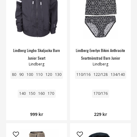
Lindberg Lingbo Skaljacka Barn
Lindberg Everlyn Bikini Anthracite
Junior Svart
Svartmönstrad Barn Junior
Lindberg
Lindberg
80
90
100
110
120
130
110/116
122/128
134/140
140
150
160
170
170/176
999 kr
229 kr