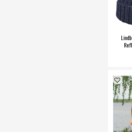
Lindb
Ref