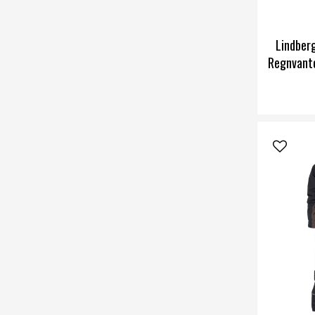
Lindber
Regnvante