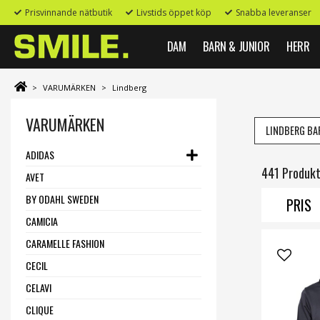
Prisvinnande nätbutik
Livstids öppet köp
Snabba leveranser
DAM
BARN & JUNIOR
HERR
>
VARUMÄRKEN
>
Lindberg
VARUMÄRKEN
LINDBERG BA
ADIDAS
441 Produk
AVET
BY ODAHL SWEDEN
PRIS
CAMICIA
CARAMELLE FASHION
CECIL
CELAVI
CLIQUE