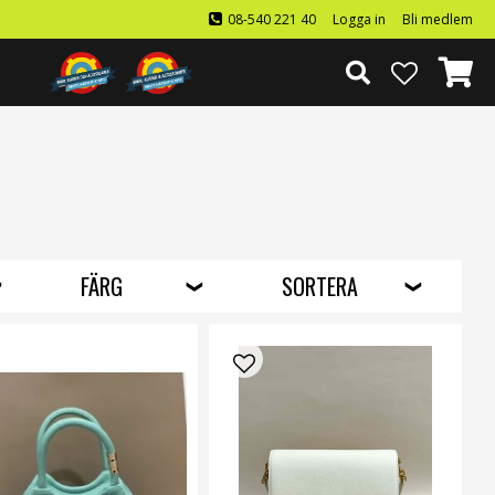
08-540 221 40
Logga in
Bli medlem
FÄRG
SORTERA