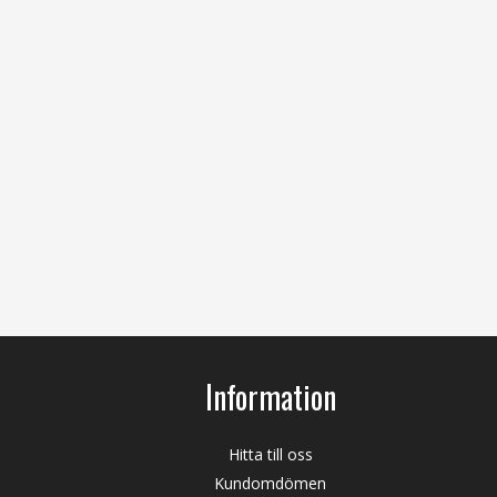
Information
Hitta till oss
Kundomdömen