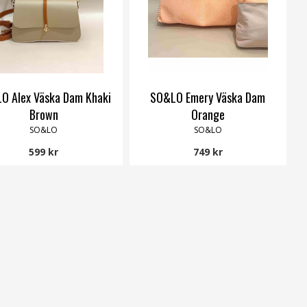
O Alex Väska Dam Khaki
SO&LO Emery Väska Dam
Brown
Orange
SO&LO
SO&LO
599 kr
749 kr