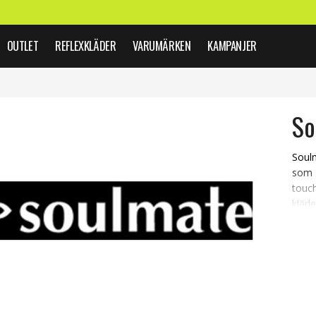
OUTLET
REFLEXKLÄDER
VARUMÄRKEN
KAMPANJER
So
Soul
som g
touc
kläde