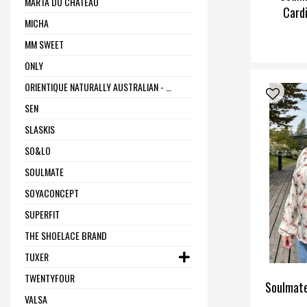
MARTA DU CHÂTEAU
Card
MICHA
MM SWEET
ONLY
ORIENTIQUE NATURALLY AUSTRALIAN - ONE SUMMER
SEN
SLASKIS
SO&LO
SOULMATE
SOYACONCEPT
SUPERFIT
THE SHOELACE BRAND
TUXER
TWENTYFOUR
Soulmate
VALSA