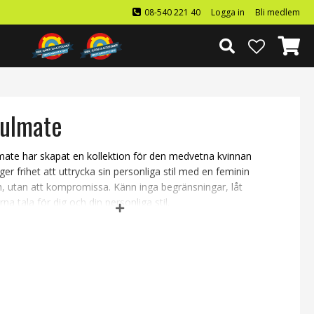
08-540 221 40
Logga in
Bli medlem
ulmate
mate har skapat en kollektion för den medvetna kvinnan
er frihet att uttrycka sin personliga stil med en feminin
h, utan att kompromissa
. Känn inga begränsningar, låt
rna tala för dig och din personliga stil.