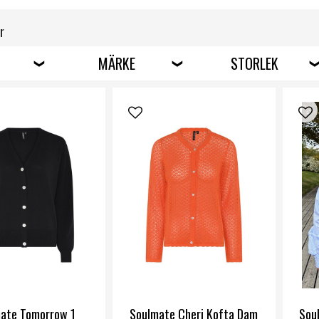
r
MÄRKE
STORLEK
ate Tomorrow 1
Soulmate Cheri Kofta Dam
Sou