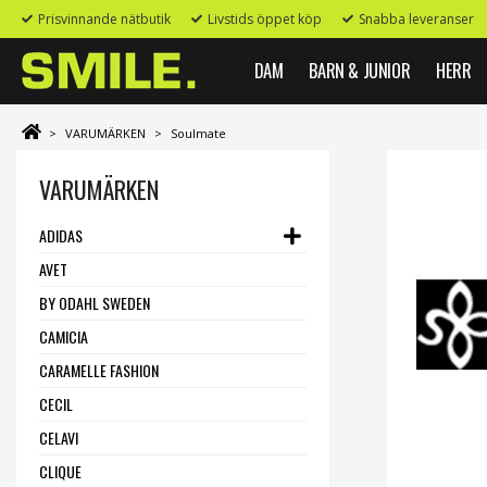
Prisvinnande nätbutik
Livstids öppet köp
Snabba leveranser
DAM
BARN & JUNIOR
HERR
>
VARUMÄRKEN
>
Soulmate
VARUMÄRKEN
ADIDAS
AVET
BY ODAHL SWEDEN
CAMICIA
CARAMELLE FASHION
CECIL
CELAVI
CLIQUE