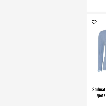
Soulmate
spets