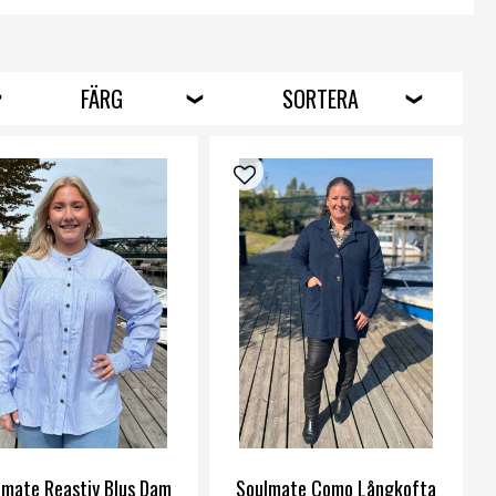
FÄRG
SORTERA
lmate Reastiy Blus Dam
Soulmate Como Långkofta