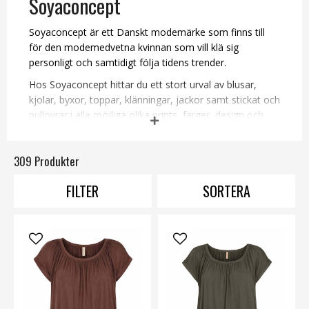
Soyaconcept
Soyaconcept är ett Danskt modemärke som finns till
för den modemedvetna kvinnan som vill klä sig
personligt och samtidigt följa tidens trender.
Hos Soyaconcept hittar du ett stort urval av blusar,
kjolar, byxor, toppar, klänningar, jackor samt stickat och
pullovrar i alla möjliga olika prints, färger, design och
material. Med plagg från Soyaconcept kan du klä dig
feminint såväl som modernt och bekvämt på samma
309 Produkter
gång.
Kläderna från Soyaconcept är anpassade för att passa
FILTER
SORTERA
in i din garderob oavsett figur, ålder och stil.
Shoppa Soyaconcept hos oss och ta del av deras
prisvärda vinnande koncept!