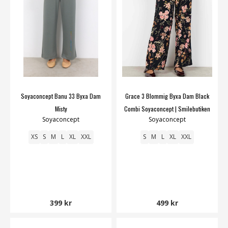
Soyaconcept Banu 33 Byxa Dam
Grace 3 Blommig Byxa Dam Black
Misty
Combi Soyaconcept | Smilebutiken
Soyaconcept
Soyaconcept
XS
S
M
L
XL
XXL
S
M
L
XL
XXL
399 kr
499 kr