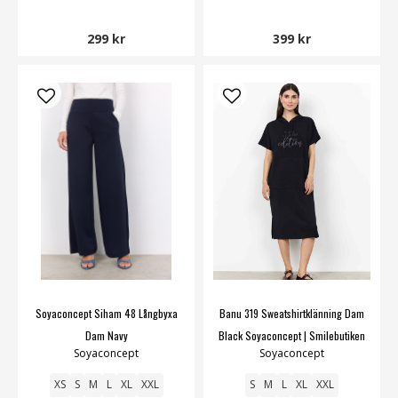
299 kr
399 kr
Soyaconcept Siham 48 Långbyxa
Banu 319 Sweatshirtklänning Dam
Dam Navy
Black Soyaconcept | Smilebutiken
Soyaconcept
Soyaconcept
XS
S
M
L
XL
XXL
S
M
L
XL
XXL