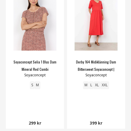
Soyaconcept Selia 1 Blus Dam
Derby 164 Midiklänning Dam
Mineral Red Combi
Bittersweet Soyaconcept |
Soyaconcept
Soyaconcept
Smilebutiken
S
M
M
L
XL
XXL
299 kr
399 kr