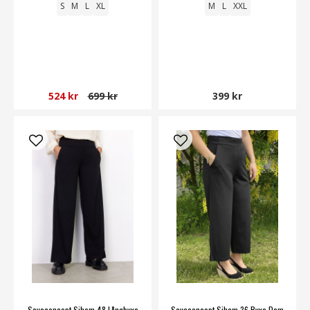
S
M
L
XL
M
L
XXL
524 kr
699 kr
399 kr
Soyaconcept Siham 48 Långbyxa
Soyaconcept Siham 36 Byxa Dam