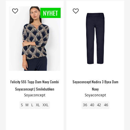
Felicity 555 Topp Dam Navy Combi
Soyaconcept Nadira 3 Byxa Dam
Soyaconcept | Smilebutiken
Navy
Soyaconcept
Soyaconcept
S
M
L
XL
XXL
36
40
42
46