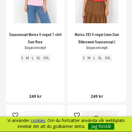
Soyaconcept Marica V-ringad T-shirt
Marica 283 V-ringat Linne Dam
Dam Rose
Bittersweet Soyaconcept |
Soyaconcept
Soyaconcept
Smilebutiken
S
M
L
XL
XXL
S
M
L
XL
XXL
249 kr
249 kr
Vi använder
cookies
. Om du fortsätter använda vår webbplats
innebär det att du godkänner detta.
Jag förstår