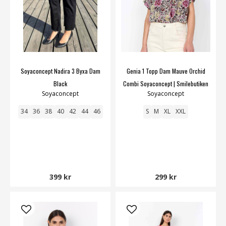
Soyaconcept Nadira 3 Byxa Dam
Genia 1 Topp Dam Mauve Orchid
Black
Combi Soyaconcept | Smilebutiken
Soyaconcept
Soyaconcept
34
36
38
40
42
44
46
S
M
XL
XXL
399 kr
299 kr