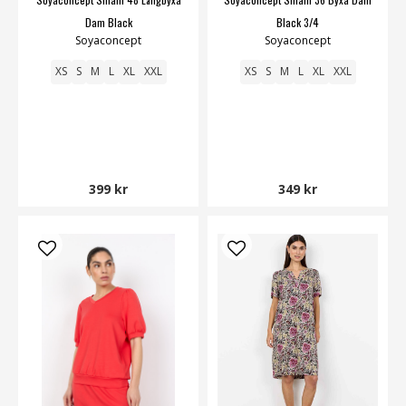
Dam Black
Black 3/4
Soyaconcept
Soyaconcept
XS
S
M
L
XL
XXL
XS
S
M
L
XL
XXL
399 kr
349 kr