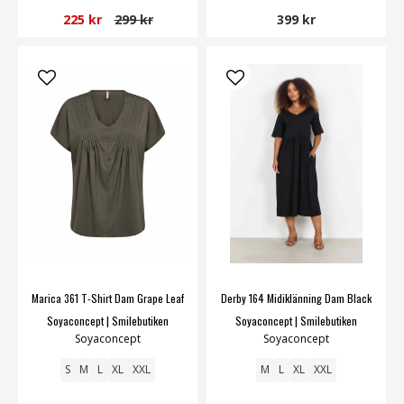
225 kr
299 kr
399 kr
Marica 361 T-Shirt Dam Grape Leaf
Derby 164 Midiklänning Dam Black
Soyaconcept | Smilebutiken
Soyaconcept | Smilebutiken
Soyaconcept
Soyaconcept
S
M
L
XL
XXL
M
L
XL
XXL