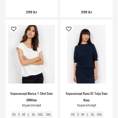
399 kr
399 kr
Soyaconcept Marica T-Shirt Dam
Soyaconcept Banu 83 Tröja Dam
OffWhite
Navy
Soyaconcept
Soyaconcept
XS
S
M
L
XL
XXL
3XL
XS
S
M
L
XL
XXL