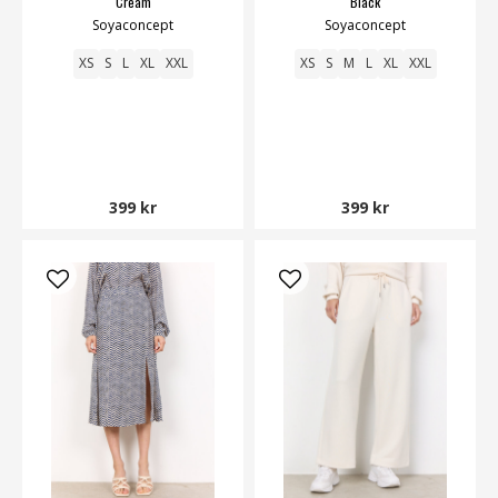
Cream
Black
Soyaconcept
Soyaconcept
XS
S
L
XL
XXL
XS
S
M
L
XL
XXL
399 kr
399 kr