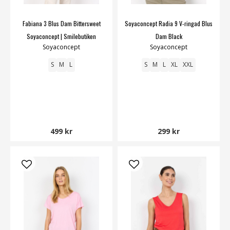
Fabiana 3 Blus Dam Bittersweet
Soyaconcept Radia 9 V-ringad Blus
Soyaconcept | Smilebutiken
Dam Black
Soyaconcept
Soyaconcept
S
M
L
S
M
L
XL
XXL
499 kr
299 kr