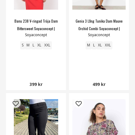
Banu 238 V-ringad Tröja Dam
Genia 3 Lång Tunika Dam Mauve
Bittersweet Soyaconcept |
Orchid Combi Soyaconcept |
Soyaconcept
Soyaconcept
Smilebutiken
Smilebutiken
S
M
L
XL
XXL
M
L
XL
XXL
399 kr
499 kr