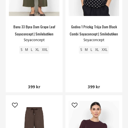
Banu 33 Byxa Dam Grape Leaf
Godiva 1 Prickig Tröja Dam Black
Soyaconcept | Smilebutiken
Combi Soyaconcept | Smilebutiken
Soyaconcept
Soyaconcept
S
M
L
XL
XXL
S
M
L
XL
XXL
399 kr
399 kr