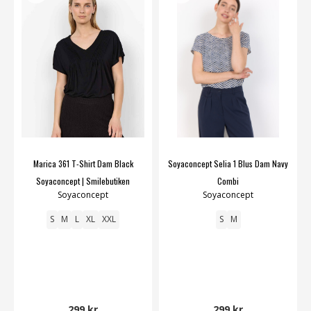
Marica 361 T-Shirt Dam Black
Soyaconcept Selia 1 Blus Dam Navy
Soyaconcept | Smilebutiken
Combi
Soyaconcept
Soyaconcept
S
M
L
XL
XXL
S
M
299 kr
299 kr