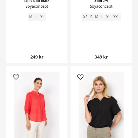
Linne Dam Black
Sand 3/4
Soyaconcept
Soyaconcept
M
L
XL
XS
S
M
L
XL
XXL
249 kr
349 kr