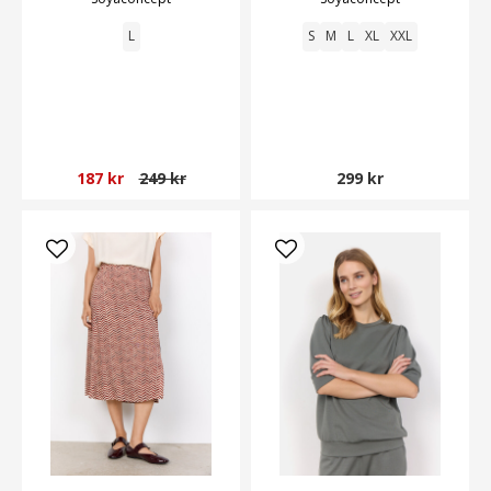
L
S
M
L
XL
XXL
187 kr
249 kr
299 kr