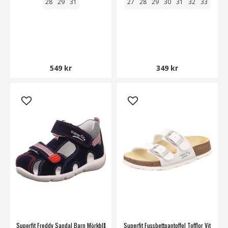
28
29
31
27
28
29
30
31
32
33
549 kr
349 kr
Superfit Freddy Sandal Barn Mörkblå
Superfit Fussbettpantoffel Tofflor Vit