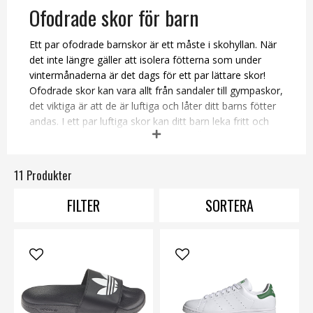
Ofodrade skor för barn
Ett par ofodrade barnskor är ett måste i skohyllan. När
det inte längre gäller att isolera fötterna som under
vintermånaderna är det dags för ett par lättare skor!
Ofodrade skor kan vara allt från sandaler till gympaskor,
det viktiga är att de är luftiga och låter ditt barns fötter
andas.
I ett par luftiga skor kan ditt barn leka fritt och
lätt utan att bli för varm om föterna. Är det skosnören
eller kardborreknäppe som gäller?
11 Produkter
Välj mellan skor från bland annat grymma Superfit och
Adidas. Vi levererar snabbt så du kommer få din
FILTER
SORTERA
beställning på absolut rekordtid!
Gummistövlar
,
kängor
,
fodrade skor
.