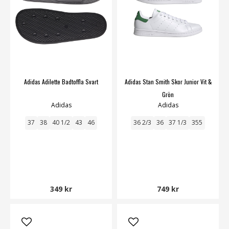
Adidas Adilette Badtoffla Svart
Adidas Stan Smith Skor Junior Vit &
Grön
Adidas
Adidas
37
38
40 1/2
43
46
36 2/3
36
37 1/3
355
349 kr
749 kr