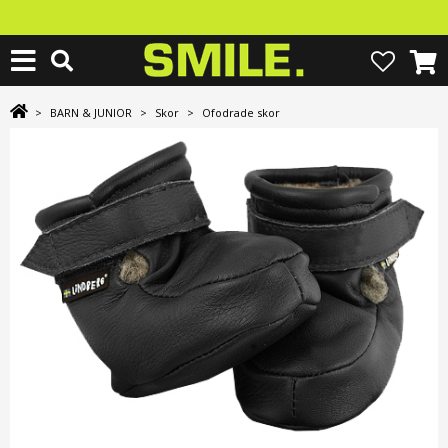
>
BARN & JUNIOR
>
Skor
>
Ofodrade skor