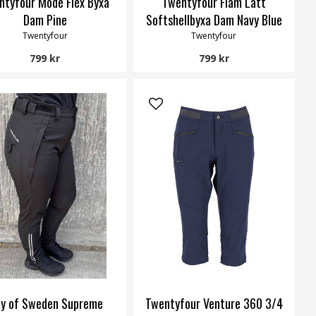
ntyfour Mode Flex Byxa
Twentyfour Flåm Lätt
Dam Pine
Softshellbyxa Dam Navy Blue
Twentyfour
Twentyfour
799 kr
799 kr
y of Sweden Supreme
Twentyfour Venture 360 3/4