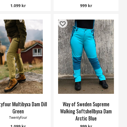
Way of Sweden
1.099 kr
999 kr
yfour Multibyxa Dam Dill
Way of Sweden Supreme
Green
Walking Softshellbyxa Dam
Arctic Blue
Twentyfour
Way of Sweden
1.099 kr
999 kr