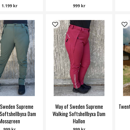
1.199 kr
999 kr
 Sweden Supreme
Way of Sweden Supreme
Twent
Softshellbyxa Dam
Walking Softshellbyxa Dam
Mossgreen
Hallon
ay of Sweden
Way of Sweden
999 kr
999 kr