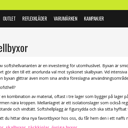
OUTLET
REFLEXKLÄDER
VARUMÄRKEN
KAMPANJER
ellbyxor
v softshellvarianten är en investering för utomhuslivet. Byxan är smi
rt gör den till ett anorlunda val mot syskonet skalbyxan. Vid intensiva
en byxan glittrar även inom sina andra föreslagna användningsområ
ofsthell?
r en kombination av material, oftast i tre lager som bygger på lager på
ärmen nära kroppen. Mellanlagret är ett isolationslager som också regl
tande och vindtätt. Softshellplagg är figursydda och ska sitta hyffsa
tt du hittar dina nya favoritbyxor hos oss, du får hem den i ett naffs
or
,
skalbyxor
,
täckkjolar
,
övriga byxor
.