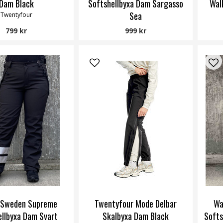
Dam Black
Softshellbyxa Dam Sargasso
Wal
Sea
Twentyfour
Way of Sweden
799 kr
999 kr
 Sweden Supreme
Twentyfour Mode Delbar
Wa
ellbyxa Dam Svart
Skalbyxa Dam Black
Softs