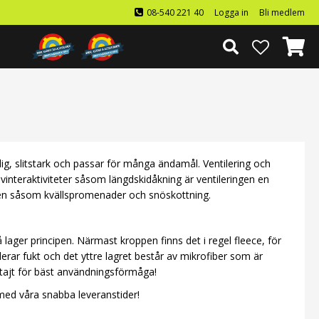
08-540 221 40
Logga in
Bli medlem
dig, slitstark och passar för många ändamål. Ventilering och
 vinteraktiviteter såsom längdskidåkning är ventileringen en
den såsom kvällspromenader och snöskottning.
 lager principen. Närmast kroppen finns det i regel fleece, för
erar fukt och det yttre lagret består av mikrofiber som är
t tajt för bäst användningsförmåga!
 med våra snabba leveranstider!