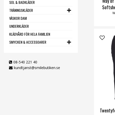
Way of
SOL & BADKLÄDER
Softsh
TRÄNINGSKLÄDER
W
VÄSKOR DAM
UNDERKLÄDER
KLÄDVÅRD FÖR HELA FAMILJEN
SMYCKEN & ACCESSOARER
08-540 221 40
kundtjanst@smilebutiken.se
Twentyfo