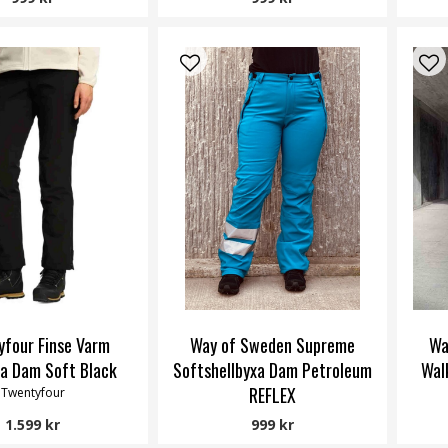
four Finse Varm
Way of Sweden Supreme
Wa
a Dam Soft Black
Softshellbyxa Dam Petroleum
Wal
REFLEX
Twentyfour
Way of Sweden
1.599 kr
999 kr