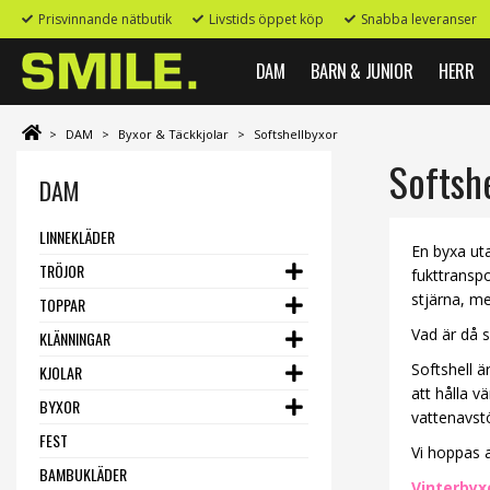
Prisvinnande nätbutik
Livstids öppet köp
Snabba leveranser
DAM
BARN & JUNIOR
HERR
>
DAM
>
Byxor & Täckkjolar
>
Softshellbyxor
Softsh
DAM
LINNEKLÄDER
En byxa uta
TRÖJOR
fukttranspo
stjärna, m
TOPPAR
Vad är då s
KLÄNNINGAR
Softshell ä
KJOLAR
att hålla v
BYXOR
vattenavstö
FEST
Vi hoppas a
BAMBUKLÄDER
Vinterbyx