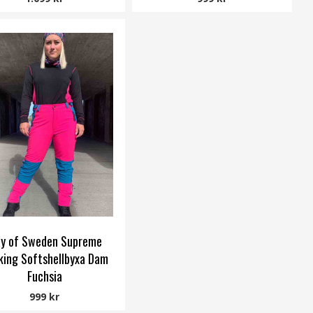
y of Sweden Supreme
king Softshellbyxa Dam
Fuchsia
Way of Sweden
999 kr