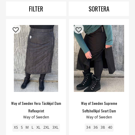
skickar vi den BUMS!
FILTER
SORTERA
Vinterbyxor
,
skalbyxor
,
övriga byxor
,
softshellbyxor
.
Way of Sweden Vera Täckkjol Dam
Way of Sweden Supreme
Reflexprint
Softshellkjol Svart Dam
Way of Sweden
Way of Sweden
XS
S
M
L
XL
2XL
3XL
34
36
38
40