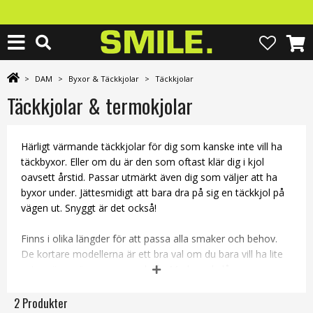
>
DAM
>
Byxor & Täckkjolar
>
Täckkjolar
Täckkjolar & termokjolar
Härligt värmande täckkjolar för dig som kanske inte vill ha
täckbyxor. Eller om du är den som oftast klär dig i kjol
oavsett årstid. Passar utmärkt även dig som väljer att ha
byxor under. Jättesmidigt att bara dra på sig en täckkjol på
vägen ut. Snyggt är det också!
Finns i olika längder för att passa alla smaker och behov.
De kortare modellerna är ett bra val om du bara vill ha lite
extra värme över rumpa och lår. Medans de långa
termokjolarna värmer skönt hela vägen ner till fotknölarna.
Hitta just din favorit och beställ den av oss redan idag så
2 Produkter