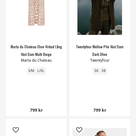
Marta du Chateau Eline Virkad Lång
Twentyfour Mellow Pile Väst Dam
Väst Dam Multi Beige
Dark Olive
Marta du Chateau
Twentyfour
S/M
L/XL
36
38
799 kr
799 kr