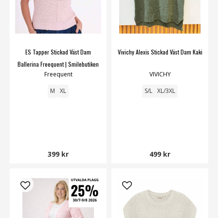
ES Tapper Stickad Väst Dam
Vivichy Alexis Stickad Väst Dam Kaki
Ballerina Freequent | Smilebutiken
Freequent
VIVICHY
M
XL
S/L
XL/3XL
399 kr
499 kr