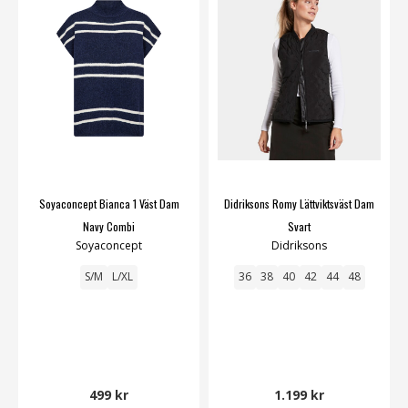
Soyaconcept Bianca 1 Väst Dam
Didriksons Romy Lättviktsväst Dam
Navy Combi
Svart
Soyaconcept
Didriksons
S/M
L/XL
36
38
40
42
44
48
499 kr
1.199 kr