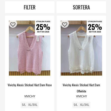
tröjor
,
tunikor
.
FILTER
SORTERA
Vivichy Alexis Stickad Väst Dam Rose
Vivichy Alexis Stickad Väst Dam
Offwhite
VIVICHY
VIVICHY
S/L
XL/3XL
S/L
XL/3XL