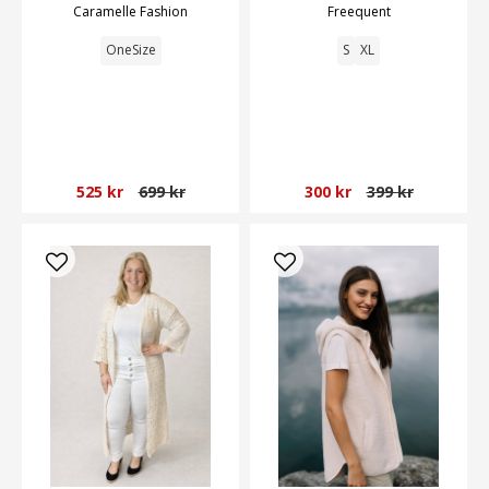
Caramelle Fashion
Freequent
OneSize
S
XL
525 kr
699 kr
300 kr
399 kr