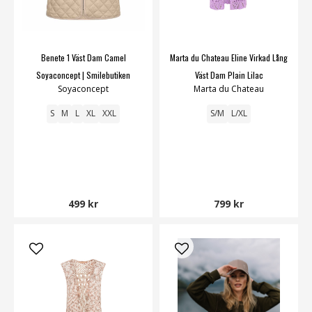
Benete 1 Väst Dam Camel
Marta du Chateau Eline Virkad Lång
Soyaconcept | Smilebutiken
Väst Dam Plain Lilac
Soyaconcept
Marta du Chateau
S
M
L
XL
XXL
S/M
L/XL
499 kr
799 kr