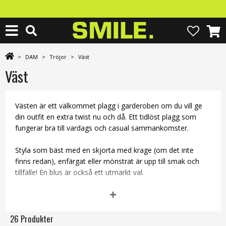
>
DAM
>
Tröjor
>
Väst
Väst
Västen är ett välkommet plagg i garderoben om du vill ge
din outfit en extra twist nu och då. Ett tidlöst plagg som
fungerar bra till vardags och casual sammankomster.
Styla som bäst med en skjorta med krage (om det inte
finns redan), enfärgat eller mönstrat är upp till smak och
tillfälle! En blus är också ett utmärkt val.
Vi här på SMILE tycker att det är väldigt svårt att slå fel med
en väst, alltid ett säkert kort alltså!
26 Produkter
Blusar
,
cardigans
,
hoodies
,
inomhusjackor
,
kavajer
,
kofto