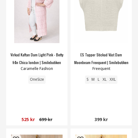
Virkad Kaftan Dam Light Pink - Betty
ES Tapper Stickad Väst Dam
från Chica london | Smilebutiken
Moonbeam Freequent | Smilebutiken
Caramelle Fashion
Freequent
OneSize
S
M
L
XL
XXL
525 kr
699 kr
399 kr