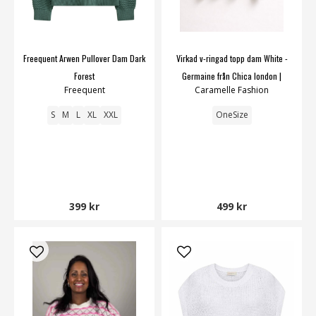
Freequent Arwen Pullover Dam Dark
Virkad v-ringad topp dam White -
Forest
Germaine från Chica london |
Freequent
Caramelle Fashion
Smilebutiken
S
M
L
XL
XXL
OneSize
399 kr
499 kr