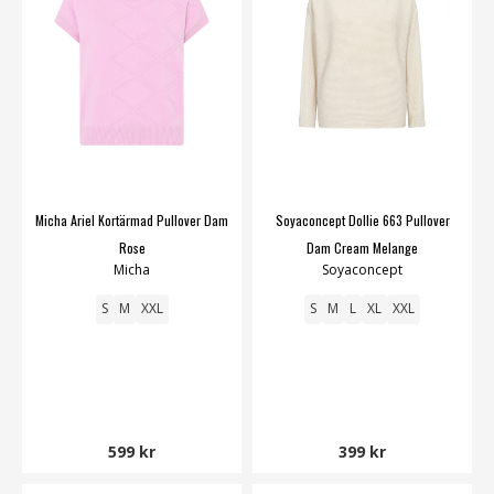
Micha Ariel Kortärmad Pullover Dam
Soyaconcept Dollie 663 Pullover
Rose
Dam Cream Melange
Micha
Soyaconcept
S
M
XXL
S
M
L
XL
XXL
599 kr
399 kr