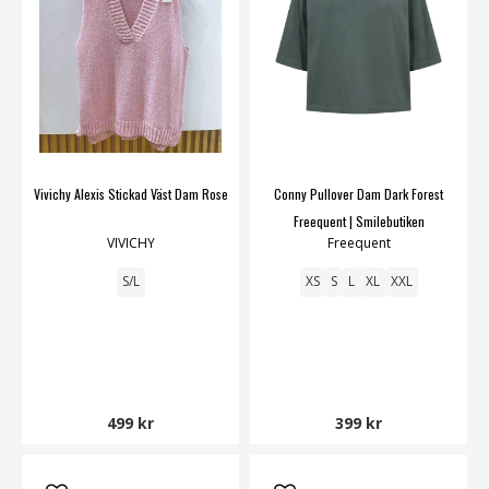
Vivichy Alexis Stickad Väst Dam Rose
Conny Pullover Dam Dark Forest
Freequent | Smilebutiken
VIVICHY
Freequent
S/L
XS
S
L
XL
XXL
499 kr
399 kr