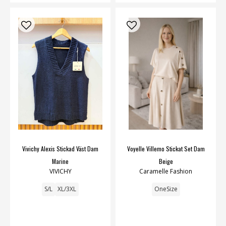
Vivichy Alexis Stickad Väst Dam
Voyelle Villemo Stickat Set Dam
Marine
Beige
VIVICHY
Caramelle Fashion
S/L
XL/3XL
OneSize