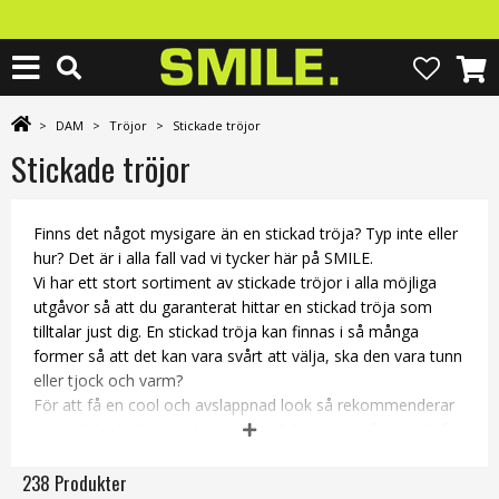
>
DAM
>
Tröjor
>
Stickade tröjor
Stickade tröjor
Finns det något mysigare än en stickad tröja? Typ inte eller
hur? Det är i alla fall vad vi tycker här på SMILE.
Vi har ett stort sortiment av stickade tröjor i alla möjliga
utgåvor så att du garanterat hittar en stickad tröja som
tilltalar just dig. En stickad tröja kan finnas i så många
former så att det kan vara svårt att välja, ska den vara tunn
eller tjock och varm?
För att få en cool och avslappnad look så rekommenderar
vi en stickad tröja med mer rak och boxig passform och för
en mer feminin utstrålning så kan du välja en tröja som är
figursydd.
238 Produkter