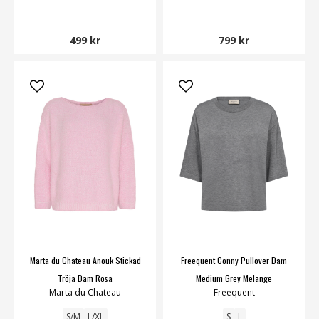
499 kr
799 kr
Marta du Chateau Anouk Stickad
Freequent Conny Pullover Dam
Tröja Dam Rosa
Medium Grey Melange
Marta du Chateau
Freequent
S/M
L/XL
S
L