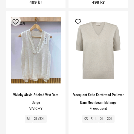
499 kr
499 kr
Vivichy Alexis Stickad Väst Dam
Freequent Katie Kortärmad Pullover
Beige
Dam Moonbeam Melange
VIVICHY
Freequent
S/L
XL/3XL
XS
S
L
XL
XXL