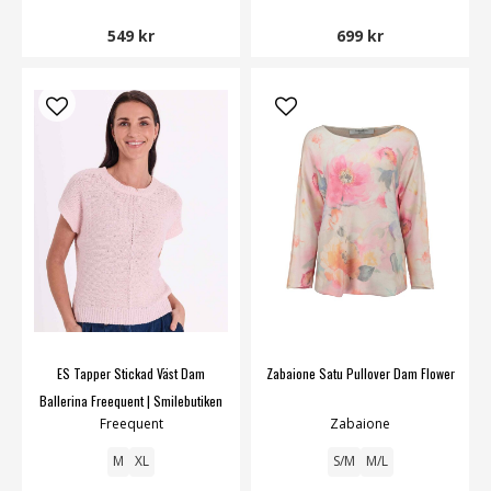
549 kr
699 kr
ES Tapper Stickad Väst Dam
Zabaione Satu Pullover Dam Flower
Ballerina Freequent | Smilebutiken
Freequent
Zabaione
M
XL
S/M
M/L