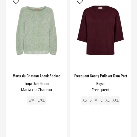
Marta du Chateau Anouk Stickad
Freequent Conny Pullover Dam Port
Tröja Dam Green
Royal
Marta du Chateau
Freequent
S/M
L/XL
XS
S
M
L
XL
XXL