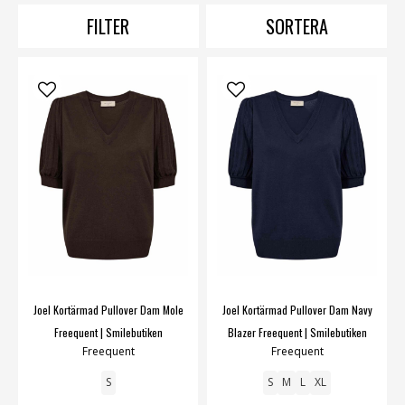
Ha en trevlig sök stund bland våra alternativ, när du gjort
FILTER
SORTERA
ditt val så ser vi till att du får din stickade tröja levererad så
fort som möjligt!
Blusar
,
cardigans
,
hoodies
,
inomhusjackor
,
kavajer
,
kofto
Joel Kortärmad Pullover Dam Mole
Joel Kortärmad Pullover Dam Navy
Freequent | Smilebutiken
Blazer Freequent | Smilebutiken
Freequent
Freequent
S
S
M
L
XL