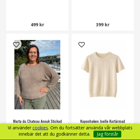
499 kr
399 kr
Marta du Chateau Anouk Stickad
Kopenhaken Joelle Kortärmad
Vi använder
cookies
. Om du fortsätter använda vår webbplats
Tröja Dam Dark Fango
Pullover Dam Ecru
innebär det att du godkänner detta.
Jag förstår
Marta du Chateau
Kopenhaken