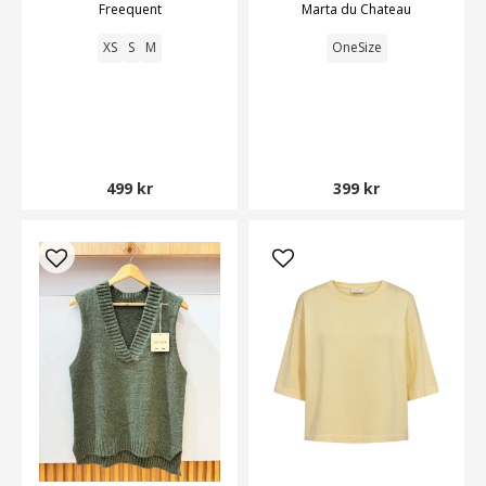
Freequent
Marta du Chateau
XS
S
M
OneSize
499 kr
399 kr