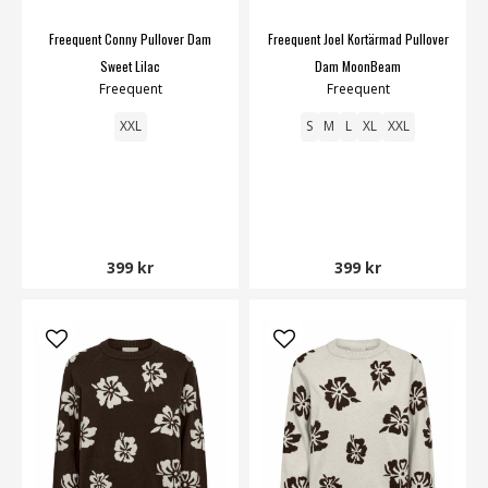
Freequent Conny Pullover Dam
Freequent Joel Kortärmad Pullover
Sweet Lilac
Dam MoonBeam
Freequent
Freequent
XXL
S
M
L
XL
XXL
399 kr
399 kr