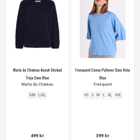
Marta du Chateau Anouk Stickad
Freequent Conny Pullover Dam Vista
Tröja Dam Blue
Blue
Marta du Chateau
Freequent
S/M
L/XL
XS
S
M
L
XL
XXL
499 kr
399 kr