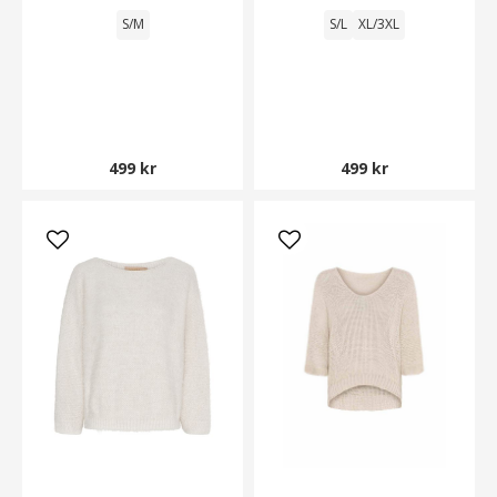
S/M
S/L
XL/3XL
499 kr
499 kr