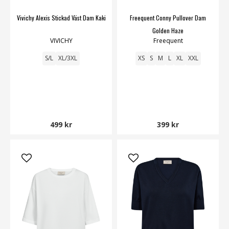
Vivichy Alexis Stickad Väst Dam Kaki
Freequent Conny Pullover Dam
Golden Haze
VIVICHY
Freequent
S/L
XL/3XL
XS
S
M
L
XL
XXL
499 kr
399 kr