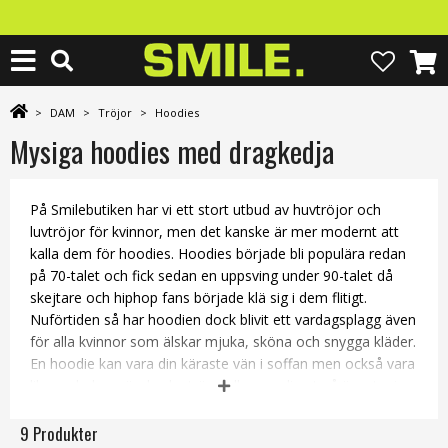
>
DAM
>
Tröjor
>
Hoodies
Mysiga hoodies med dragkedja
På Smilebutiken har vi ett stort utbud av huvtröjor och
luvtröjor för kvinnor, men det kanske är mer modernt att
kalla dem för hoodies. Hoodies började bli populära redan
på 70-talet och fick sedan en uppsving under 90-talet då
skejtare och hiphop fans började klä sig i dem flitigt.
Nuförtiden så har hoodien dock blivit ett vardagsplagg även
för alla kvinnor som älskar mjuka, sköna och snygga kläder.
En hoodie kan vara din käraste vän i soffan men också vara
lika underbar när du ska träna eller ger dig ut på äventyr i
väder och vind!
9 Produkter
De flesta hoodies har luvor, men numera finns det också