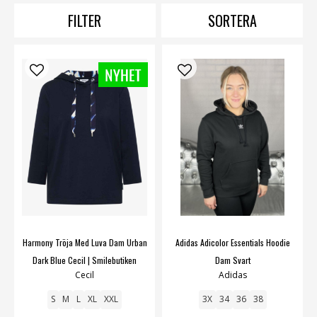
många modeller utan luva men som oftast ändå har
FILTER
SORTERA
klassiska hoodiefickor. Så vill du ha en bekväm och
avslappnad stil så rekommenderar vi på SMILE en fin
hoodie!
Blusar
,
cardigans
,
inomhusjackor
,
kavajer
,
koftor
,
ponch
tröjor
,
tunikor
,
väst
.
Harmony Tröja Med Luva Dam Urban
Adidas Adicolor Essentials Hoodie
Dark Blue Cecil | Smilebutiken
Dam Svart
Cecil
Adidas
S
M
L
XL
XXL
3X
34
36
38