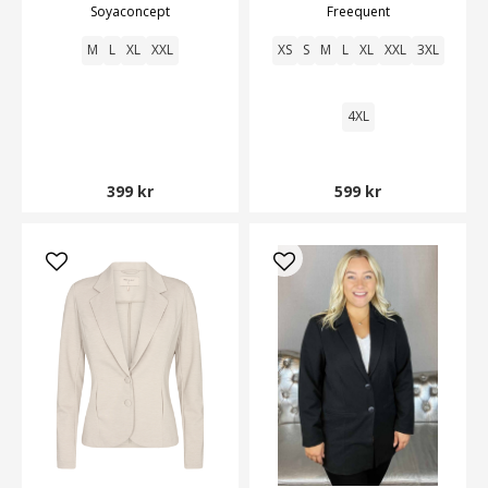
Soyaconcept
Freequent
M
L
XL
XXL
XS
S
M
L
XL
XXL
3XL
4XL
399 kr
599 kr