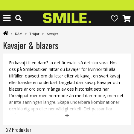
>
DAM
>
Tröjor
>
Kavajer
Kavajer & blazers
En kavaj till en dam? Ja det är exakt så det ska vara! Hos
oss på Smilebutiken hittar du kavajer för kvinnor till alla
tillfällen oavsett om du letar efter vit kavaj, en svart kavaj
eller kanske en underbart färgglad damkavaj. Kavajer och
blazers är ord som många av oss historiskt sett har
förknippat mer med herrmode än med dammode, men det
är inte sanningen längre. Skapa underbara kombinationer
och klä dig upp eller ner väldigt enkelt. Det passar lika
strålande bra till ett par fina kostymbyxor eller kanske
capris, som till jeans och sneakers.
22 Produkter
Varje catwalk är fyllda av kvinnor i läckra kavajer och