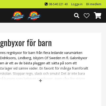
08-540 221 40
Logga in
Bli medlem
gnbyxor för barn
inns regnbyxor för barn från flera ledande varumärken
idriksons, Lindberg, Isbjörn Of Sweden m fl. Galonbyxor
arn är ett av de bästa plaggen att sätta på som ett
sta lager vid sämre väder. En favorit för många framförallt
rskolan. Stoppar regn, slask och smuts! Det är inte bara
må barnen som behöver regnbyxor, även våra lite större
och juniorer kan tycka att det är riktigt skoj med regn.
yxor för barn är riktigt bra att alltid ha till hands för
ns utflykter och fritidens alla utomhusaktiviteter. Vi tycker