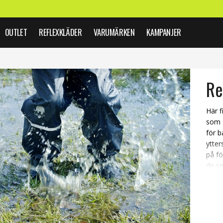
OUTLET
REFLEXKLÄDER
VARUMÄRKEN
KAMPANJER
Re
Här f
som D
för b
ytter
på fö
de s
barn 
Regnb
skola