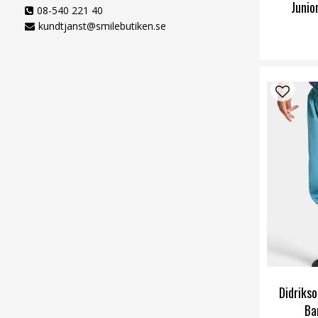
Junio
08-540 221 40
kundtjanst@smilebutiken.se
Didrikso
Ba