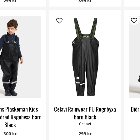
299 kr
399 kr
ons Plaskeman Kids
Celavi Rainwear PU Regnbyxa
Didr
drad Regnbyxa Barn
Barn Black
Black
CeLaVi
Didriksons
300 kr
299 kr