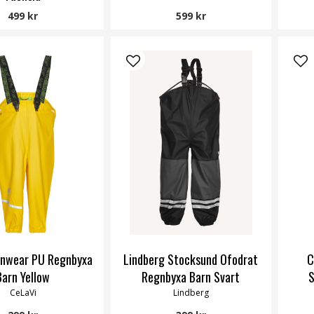
Color Kids
499 kr
599 kr
inwear PU Regnbyxa
Lindberg Stocksund Ofodrat
C
Barn Yellow
Regnbyxa Barn Svart
S
CeLaVi
Lindberg