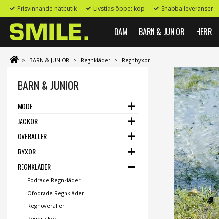
Prisvinnande nätbutik
Livstids öppet köp
Snabba leveranser
DAM
BARN & JUNIOR
HERR
>
BARN & JUNIOR
>
Regnkläder
>
Regnbyxor
BARN & JUNIOR
MODE
JACKOR
OVERALLER
BYXOR
REGNKLÄDER
Fodrade Regnkläder
Ofodrade Regnkläder
Regnoveraller
Regnjackor