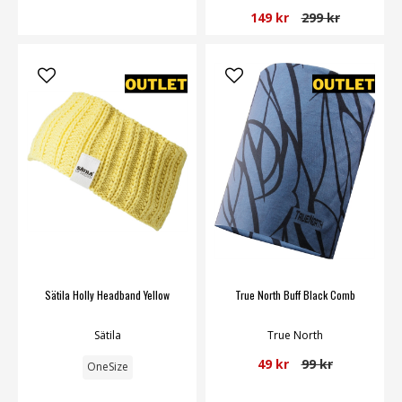
149 kr
299 kr
Sätila Holly Headband Yellow
True North Buff Black Comb
Sätila
True North
49 kr
99 kr
OneSize