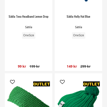
Sätila Tova Headband Lemon Drop
Sätila Holly Hat Blue
Sätila
Sätila
OneSize
OneSize
99 kr
199 kr
149 kr
299 kr