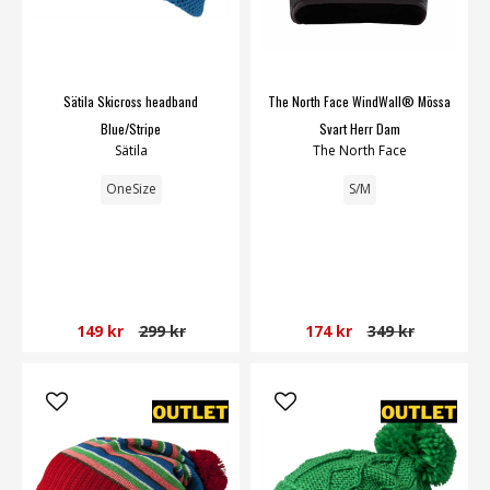
Sätila Skicross headband
The North Face WindWall® Mössa
Blue/Stripe
Svart Herr Dam
Sätila
The North Face
OneSize
S/M
149 kr
299 kr
174 kr
349 kr