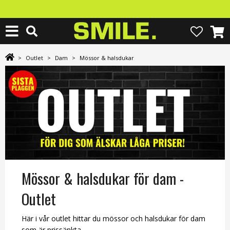
>
Outlet
>
Dam
>
Mössor & halsdukar
Mössor & halsdukar för dam -
Outlet
Här i vår outlet hittar du mössor och halsdukar för dam
som är prissänkta.