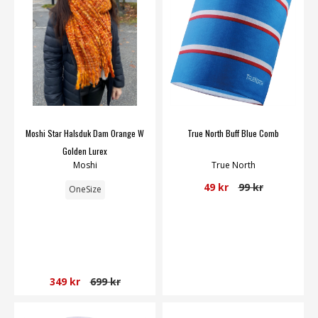
Moshi Star Halsduk Dam Orange W
True North Buff Blue Comb
Golden Lurex
Moshi
True North
49 kr
99 kr
OneSize
349 kr
699 kr