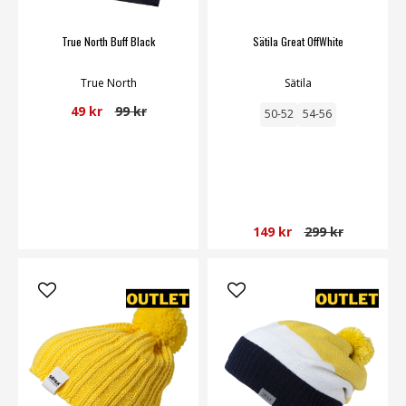
True North Buff Black
Sätila Great OffWhite
True North
Sätila
49 kr
99 kr
50-52
54-56
149 kr
299 kr