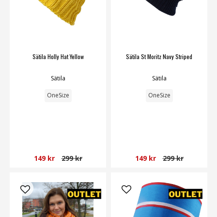
Sätila Holly Hat Yellow
Sätila St Moritz Navy Striped
Sätila
Sätila
OneSize
OneSize
149 kr
299 kr
149 kr
299 kr