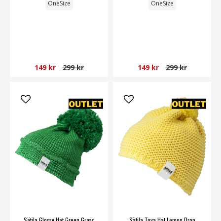
OneSize
OneSize
149 kr
299 kr
149 kr
299 kr
Sätila Glossy Hat Green Grass
Sätila Tova Hat Lemon Drop