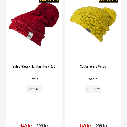
Sätila Glossy Hat High Risk Red
Sätila Fernie Yellow
Sätila
Sätila
OneSize
OneSize
149 kr
299 kr
149 kr
299 kr