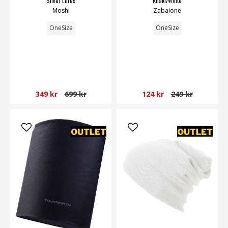
Silver Lurex
Khaki/White
Moshi
Zabaione
OneSize
OneSize
349 kr
699 kr
124 kr
249 kr