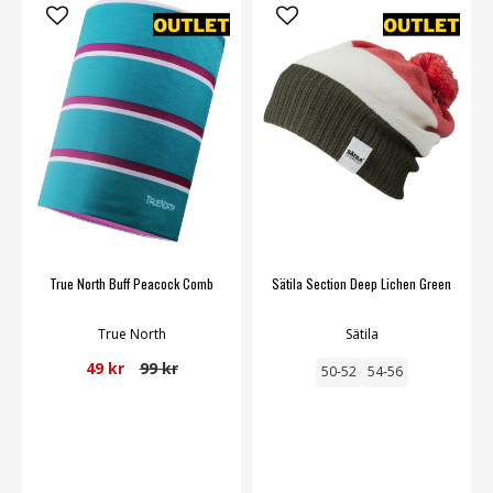
True North Buff Peacock Comb
Sätila Section Deep Lichen Green
True North
Sätila
49 kr
99 kr
50-52
54-56