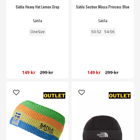
Sätila Heavy Hat Lemon Drop
Sätila Section Mössa Princess Blue
Sätila
Sätila
OneSize
50-52
54-56
149 kr
299 kr
149 kr
299 kr