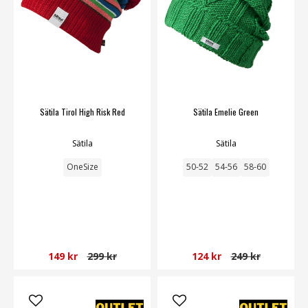
Sätila Tirol High Risk Red
Sätila Emelie Green
Sätila
Sätila
OneSize
50-52
54-56
58-60
149 kr
299 kr
124 kr
249 kr