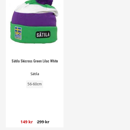
Sätila Skicross Green Lilac White
Sätila
56-60cm
149 kr
299 kr