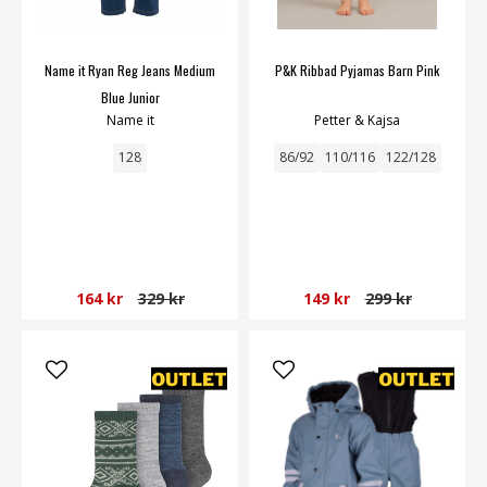
Name it Ryan Reg Jeans Medium
P&K Ribbad Pyjamas Barn Pink
Blue Junior
Name it
Petter & Kajsa
128
86/92
110/116
122/128
164 kr
329 kr
149 kr
299 kr