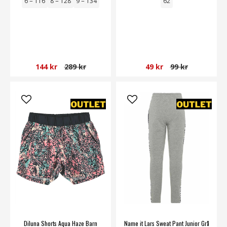
6 = 116
8 = 128
9 = 134
62
144 kr
289 kr
49 kr
99 kr
Diluna Shorts Aqua Haze Barn
Name it Lars Sweat Pant Junior Grå