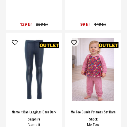
129 kr
259 kr
99 kr
149 kr
Name it Ban Leggings Barn Dark
Me Too Gunda Pyjamas Set Barn
Sapphire
Shock
Name it
Me Too