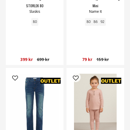
STORLEK 80
Mini
Slaskis
Name It
80
80
86
92
399 kr
699 kr
79 kr
159 kr