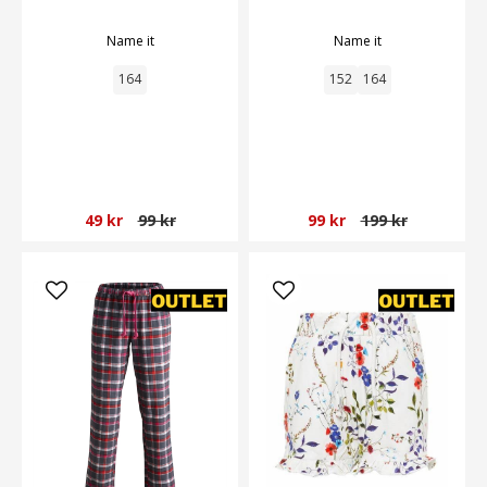
Name it
Name it
164
152
164
49 kr
99 kr
99 kr
199 kr