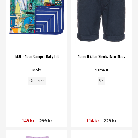
MOLO Noon Camper Baby Filt
Name It Allan Shorts Barn Blues
Molo
Name It
One size
98
149 kr
299 kr
114 kr
229 kr