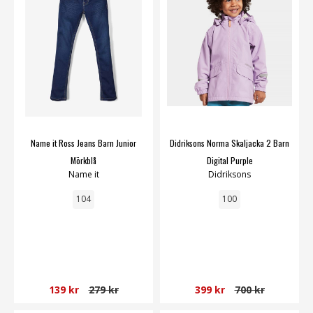
Name it Ross Jeans Barn Junior
Didriksons Norma Skaljacka 2 Barn
Mörkblå
Digital Purple
Name it
Didriksons
104
100
139 kr
279 kr
399 kr
700 kr