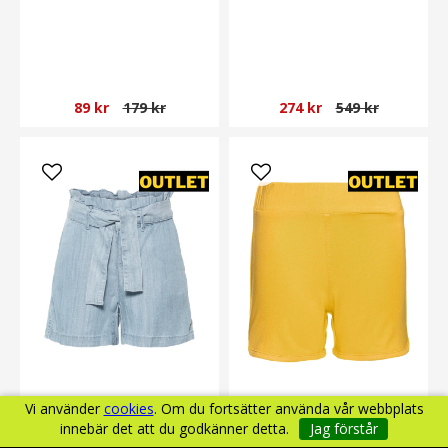
89 kr
179 kr
274 kr
549 kr
Vi använder
cookies
. Om du fortsätter använda vår webbplats
Name it Frandi Shorts Barn Light
Vimsju Shorts Banana Barn
innebär det att du godkänner detta.
Jag förstår
Blue Denim