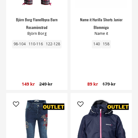
Björn Borg Flanellbyxa Barn
Name it Hurilla Shorts Junior
Rosamönstrad
Blommiga
Björn Borg
Name it
98-104
110-116
122-128
140
158
149 kr
249 kr
89 kr
179 kr