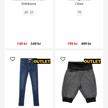
Didriksons
Celavi
20
21
70
149 kr
349 kr
199 kr
499 kr