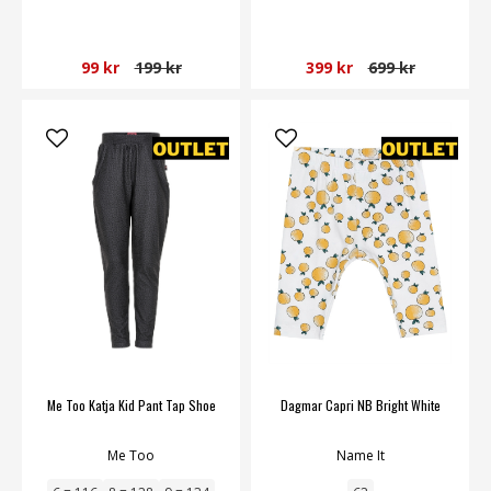
99 kr
199 kr
399 kr
699 kr
Me Too Katja Kid Pant Tap Shoe
Dagmar Capri NB Bright White
Me Too
Name It