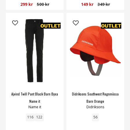
299 kr
500 kr
149 kr
349 kr
Ajvind Twill Pant Black Barn Byxa
Didriksons Southwest Regnmössa
Name it
Barn Orange
Name it
Didriksons
116
122
56