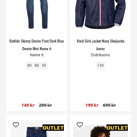
Batilde Skinny Denim Pant Dark Blue
Vivid Girls jacket Navy Skaljacka
Denim Mini Name it
Junior
Name it
Didriksons
80
86
92
130
149 kr
299 kr
199 kr
699 kr