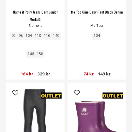
Name it Polly Jeans Barn Junior
Me Too Gine Baby Pant Black Denim
Mörkblå
Name it
Me Too
92
98
104
110
116
140
104
146
158
164 kr
329 kr
74 kr
149 kr