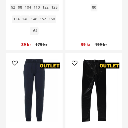
92
98
104
110
122
128
80
134
140
146
152
158
164
89 kr
179 kr
99 kr
199 kr