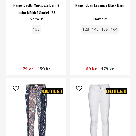
Name it Volta Mjuksbyxa Barn &
Name it Ban Leggings Black Barn
Junior Mörkblå Storlek 158
Name it
Name it
158
128
140
158
164
79 kr
159 kr
89 kr
179 kr