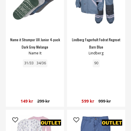
Name it Strumpor Ull Junior 4-pack
Lindberg Fagerhult Fodrat Regnset
Dark Grey Melange
Barn Blue
Name It
Lindberg
31/33
34/36
90
149 kr
299 kr
599 kr
999 kr