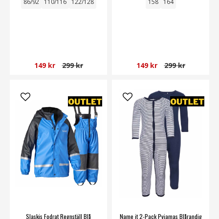
86/92
110/116
122/128
158
164
149 kr
299 kr
149 kr
299 kr
Slaskis Fodrat Regnställ Blå
Name it 2-Pack Pyjamas Blårandig