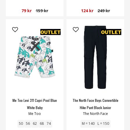
79 kr
159 kr
124 kr
249 kr
Me Too Levi 311 Capri Pool Blue
The North Face Boys Convertible
White Baby
Hike Pant Black Junior
Me Too
The North Face
50
56
62
68
74
M = 140
L = 150