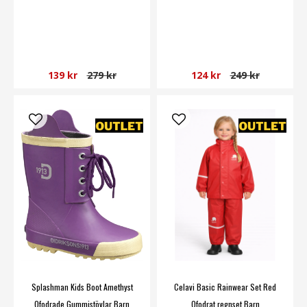
139 kr
279 kr
124 kr
249 kr
Splashman Kids Boot Amethyst
Celavi Basic Rainwear Set Red
Ofodrade Gummistövlar Barn
Ofodrat regnset Barn