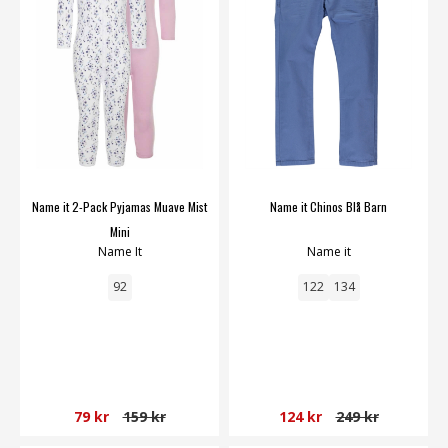
Name it 2-Pack Pyjamas Muave Mist
Name it Chinos Blå Barn
Mini
Name It
Name it
92
122
134
79 kr
159 kr
124 kr
249 kr