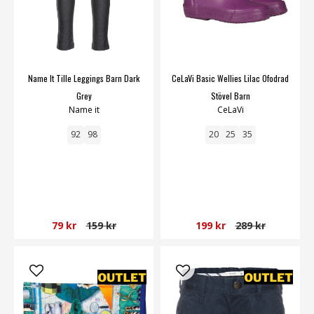
Name It Tille Leggings Barn Dark
CeLaVi Basic Wellies Lilac Ofodrad
Grey
Stövel Barn
Name it
CeLaVi
92
98
20
25
35
79 kr
159 kr
199 kr
289 kr