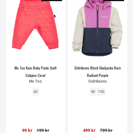
Me Too Kani Baby Pants Quilt
Didriksons Block Skaljacka Barn
Calypso Coral
Radiant Purple
Me Too
Didriksons
62
90
100
99 kr
199 kr
499 kr
799 kr