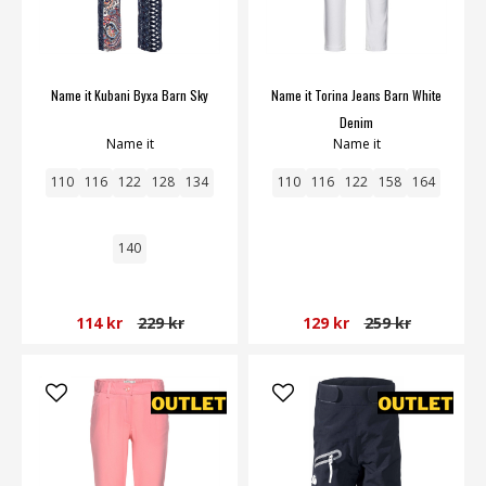
Name it Kubani Byxa Barn Sky
Name it Torina Jeans Barn White
Denim
Name it
Name it
110
116
122
128
134
110
116
122
158
164
140
114 kr
229 kr
129 kr
259 kr