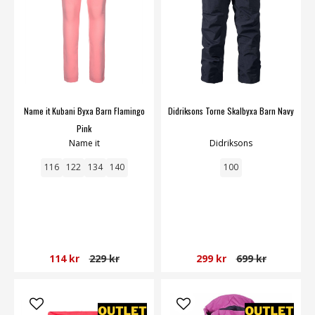
Name it Kubani Byxa Barn Flamingo
Didriksons Torne Skalbyxa Barn Navy
Pink
Name it
Didriksons
116
122
134
140
100
114 kr
229 kr
299 kr
699 kr