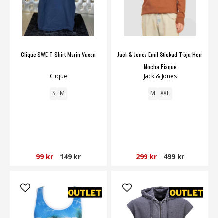
Clique SWE T-Shirt Marin Vuxen
Jack & Jones Emil Stickad Tröja Herr
Mocha Bisque
Clique
Jack & Jones
S
M
M
XXL
99 kr
149 kr
299 kr
499 kr