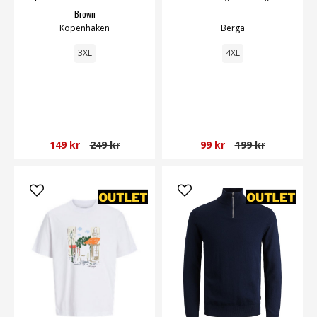
Brown
Kopenhaken
Berga
3XL
4XL
149 kr
249 kr
99 kr
199 kr