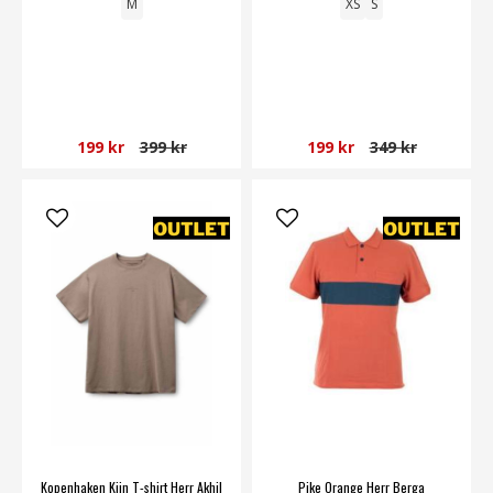
M
XS
S
199 kr
399 kr
199 kr
349 kr
Kopenhaken Kiin T-shirt Herr Akhil
Pike Orange Herr Berga