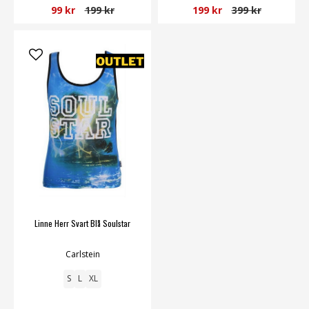
99 kr
199 kr
199 kr
399 kr
Linne Herr Svart Blå Soulstar
Carlstein
S
L
XL