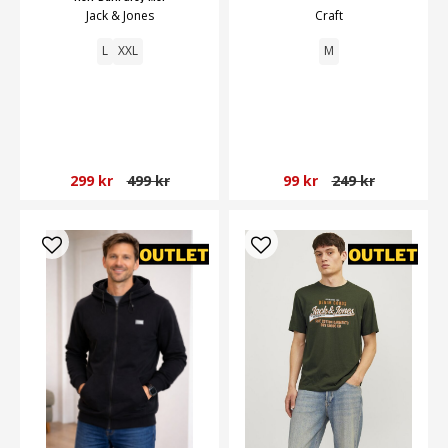
Jack & Jones
Craft
L
XXL
M
299 kr
499 kr
99 kr
249 kr