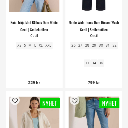
Kaia Tröja Med Båthals Dam White
Neele Wide Jeans Dam Rinsed Wash
Cecil | Smilebutiken
Cecil | Smilebutiken
Cecil
Cecil
XS
S
M
L
XL
XXL
26
27
28
29
30
31
32
33
34
36
229 kr
799 kr