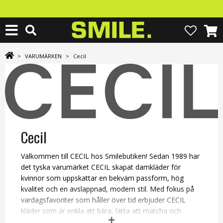
>
VARUMÄRKEN
>
Cecil
Cecil
Välkommen till CECIL hos Smilebutiken! Sedan 1989 har
det tyska varumärket CECIL skapat damkläder för
kvinnor som uppskattar en bekväm passform, hög
kvalitet och en avslappnad, modern stil. Med fokus på
vardagsfavoriter som håller över tid erbjuder CECIL
kläder som är enkla att bära, lätta att matcha och
designade för ett aktivt liv.