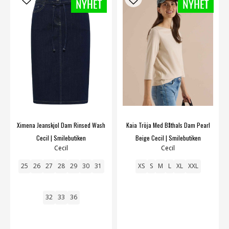
Ximena Jeanskjol Dam Rinsed Wash
Kaia Tröja Med Båthals Dam Pearl
Cecil | Smilebutiken
Beige Cecil | Smilebutiken
Cecil
Cecil
25
26
27
28
29
30
31
XS
S
M
L
XL
XXL
32
33
36