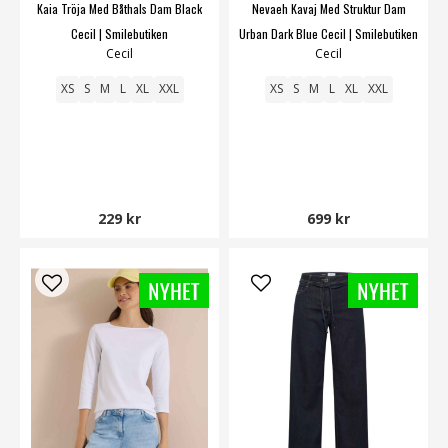
Kaia Tröja Med Båthals Dam Black
Nevaeh Kavaj Med Struktur Dam
Cecil | Smilebutiken
Urban Dark Blue Cecil | Smilebutiken
Cecil
Cecil
XS
S
M
L
XL
XXL
XS
S
M
L
XL
XXL
229 kr
699 kr