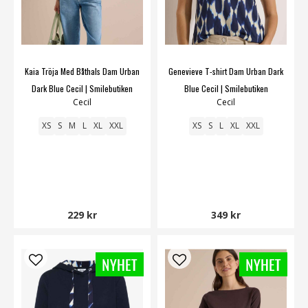
Kaia Tröja Med Båthals Dam Urban
Genevieve T-shirt Dam Urban Dark
Dark Blue Cecil | Smilebutiken
Blue Cecil | Smilebutiken
Cecil
Cecil
XS
S
M
L
XL
XXL
XS
S
L
XL
XXL
229 kr
349 kr