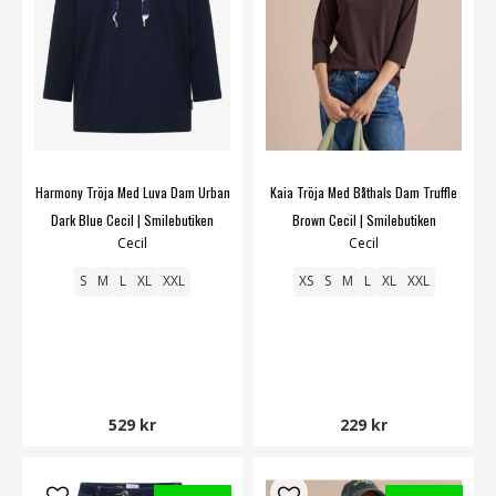
Harmony Tröja Med Luva Dam Urban
Kaia Tröja Med Båthals Dam Truffle
Dark Blue Cecil | Smilebutiken
Brown Cecil | Smilebutiken
Cecil
Cecil
S
M
L
XL
XXL
XS
S
M
L
XL
XXL
529 kr
229 kr