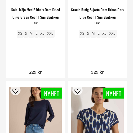
Kaia Tröja Med Båthals Dam Dried
Gracie Rutig Skjorta Dam Urban Dark
Olive Green Cecil | Smilebutiken
Blue Cecil | Smilebutiken
Cecil
Cecil
XS
S
M
L
XL
XXL
XS
S
M
L
XL
XXL
229 kr
529 kr