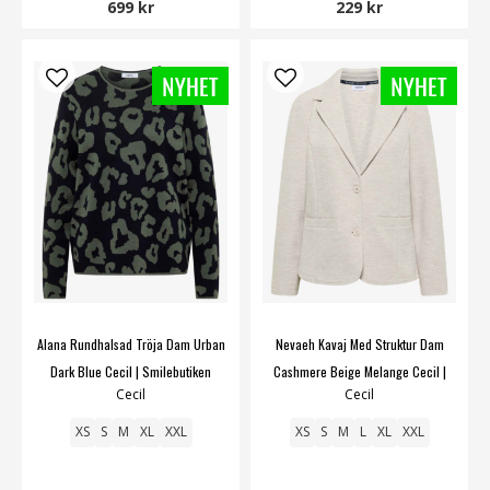
699 kr
229 kr
Alana Rundhalsad Tröja Dam Urban
Nevaeh Kavaj Med Struktur Dam
Dark Blue Cecil | Smilebutiken
Cashmere Beige Melange Cecil |
Cecil
Cecil
Smilebutiken
XS
S
M
XL
XXL
XS
S
M
L
XL
XXL