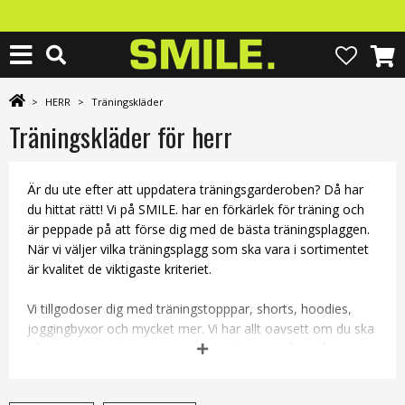
>
HERR
>
Träningskläder
Träningskläder för herr
Är du ute efter att uppdatera träningsgarderoben? Då har
du hittat rätt! Vi på SMILE. har en förkärlek för träning och
är peppade på att förse dig med de bästa träningsplaggen.
När vi väljer vilka träningsplagg som ska vara i sortimentet
är kvalitet de viktigaste kriteriet.
Vi tillgodoser dig med träningstopppar, shorts, hoodies,
joggingbyxor och mycket mer. Vi har allt oavsett om du ska
gå till gymmet för ett grymt pass eller ut i spåret på en
joggingtur.