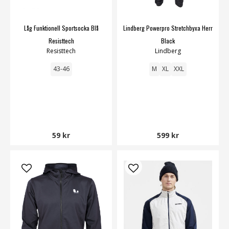
Låg Funktionell Sportsocka Blå
Lindberg Powerpro Stretchbyxa Herr
Resisttech
Black
Resisttech
Lindberg
43-46
M
XL
XXL
59 kr
599 kr