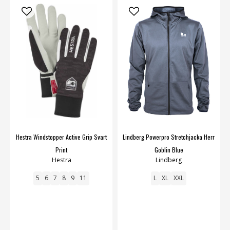
Hestra Windstopper Active Grip Svart
Lindberg Powerpro Stretchjacka Herr
Print
Goblin Blue
Hestra
Lindberg
5
6
7
8
9
11
L
XL
XXL