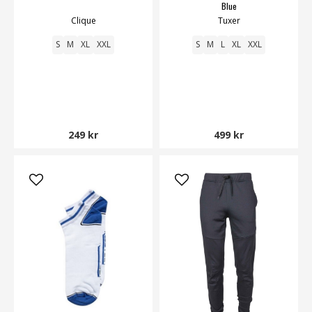
Blue
Clique
Tuxer
S
M
XL
XXL
S
M
L
XL
XXL
249 kr
499 kr