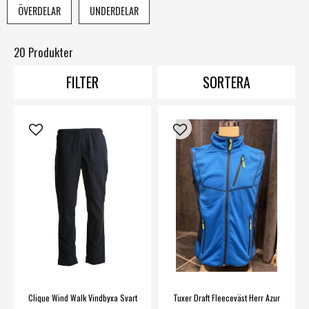
En snabb leverans utlovas från oss här på SMILE. så att du
ÖVERDELAR
UNDERDELAR
kan komma igång så fort som möjligt!
20 Produkter
FILTER
SORTERA
Clique Wind Walk Vindbyxa Svart
Tuxer Draft Fleeceväst Herr Azur