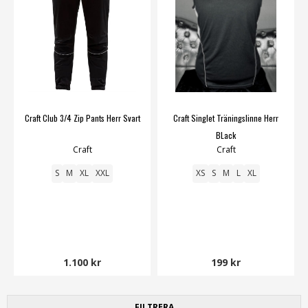
Craft Club 3/4 Zip Pants Herr Svart
Craft Singlet Träningslinne Herr
BLack
Craft
Craft
S
M
XL
XXL
XS
S
M
L
XL
1.100 kr
199 kr
FILTRERA