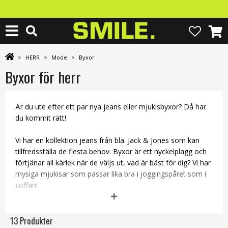
>
HERR
>
Mode
>
Byxor
Byxor för herr
Är du ute efter ett par nya jeans eller mjukisbyxor? Då har
du kommit rätt!
Vi har en kollektion jeans från bla. Jack & Jones som kan
tillfredsställa de flesta behov. Byxor är ett nyckelplagg och
förtjänar all kärlek när de väljs ut, vad är bäst för dig? Vi har
mysiga mjukisar som passar lika bra i joggingspåret som i
soffan!
Beställ dina nya byxor från oss på SMILE. så levererar vi så
snabbt vi bara kan!
13 Produkter