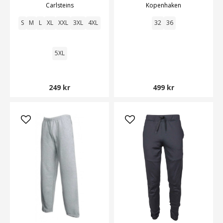
Carlsteins
Kopenhaken
S
M
L
XL
XXL
3XL
4XL
32
36
5XL
249 kr
499 kr