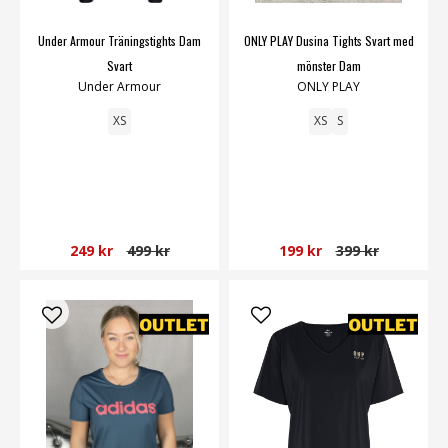
Under Armour Träningstights Dam
ONLY PLAY Dusina Tights Svart med
Svart
mönster Dam
Under Armour
ONLY PLAY
XS
XS
S
249 kr
499 kr
199 kr
399 kr