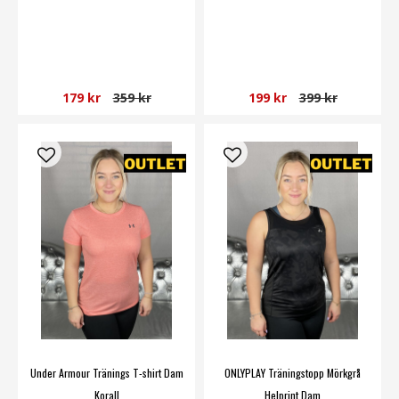
179 kr
359 kr
199 kr
399 kr
Under Armour Tränings T-shirt Dam
ONLYPLAY Träningstopp Mörkgrå
Korall
Helprint Dam