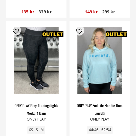
135 kr
339 kr
149 kr
299 kr
ONLY PLAY Play Träningstights
ONLY PLAY Fud Life Hoodie Dam
Mörkgrå Dam
Ljusblå
ONLY PLAY
ONLY PLAY
XS
S
M
44/46
52/54