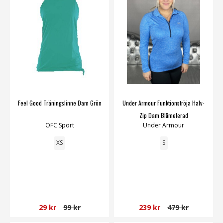
Feel Good Träningslinne Dam Grön
Under Armour Funktionströja Halv-
Zip Dam Blåmelerad
OFC Sport
Under Armour
XS
S
29 kr
99 kr
239 kr
479 kr