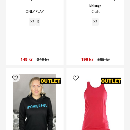
Melange
ONLY PLAY
Craft
XS
S
XS
149 kr
249 kr
199 kr
595 kr