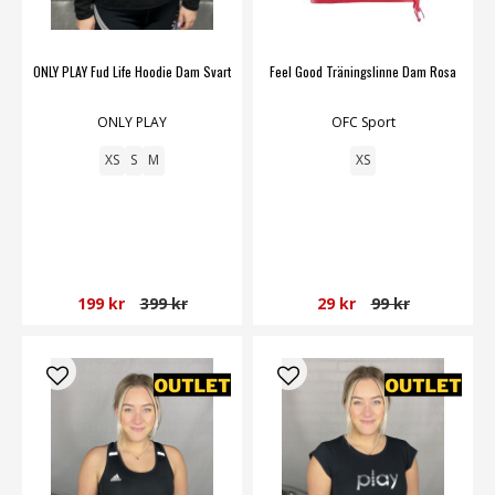
ONLY PLAY Fud Life Hoodie Dam Svart
Feel Good Träningslinne Dam Rosa
ONLY PLAY
OFC Sport
XS
S
M
XS
199 kr
399 kr
29 kr
99 kr