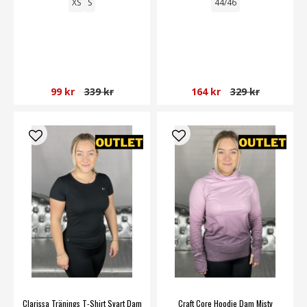
XS
S
44/46
99 kr
339 kr
164 kr
329 kr
Clarissa Tränings T-Shirt Svart Dam
Craft Core Hoodie Dam Misty