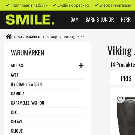
Prisvinnande nätbutik
Livstids öppet köp
Snabba leveranser
DAM
BARN & JUNIOR
HERR
>
VARUMÄRKEN
>
Viking
>
Viking Junior
Viking 
VARUMÄRKEN
14 Produkte
ADIDAS
AVET
PRIS
BY ODAHL SWEDEN
CAMICIA
CARAMELLE FASHION
CECIL
CELAVI
CLIQUE