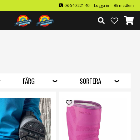
08-540 221 40
Logga in
Bli medlem
FÄRG
SORTERA