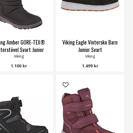
ing Amber GORE-TEX®
Viking Eagle Vintersko Barn
terstövel Svart Junior
Junior Svart
Viking
Viking
1.100 kr
1.499 kr