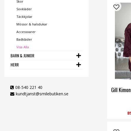
Skor
Sovkläder
Täckkjolar
Mössor & halsdukar
Accessoarer
Badkläder
Visa Alla
BARN & JUNIOR
HERR
08-540 221 40
Gill Kimo
kundtjanst@smilebutiken.se
8