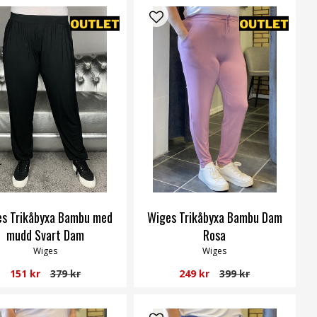
s Trikåbyxa Bambu med
Wiges Trikåbyxa Bambu Dam
mudd Svart Dam
Rosa
Wiges
Wiges
151 kr
379 kr
249 kr
399 kr