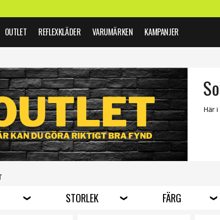
OUTLET
REFLEXKLÄDER
VARUMÄRKEN
KAMPANJER
So
Här i
r
STORLEK
FÄRG