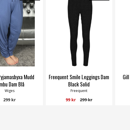
Pyjamasbyxa Mudd
Freequent Smile Leggings Dam
Gil
mbu Dam Blå
Black Solid
Wiges
Freequent
299 kr
99 kr
299 kr