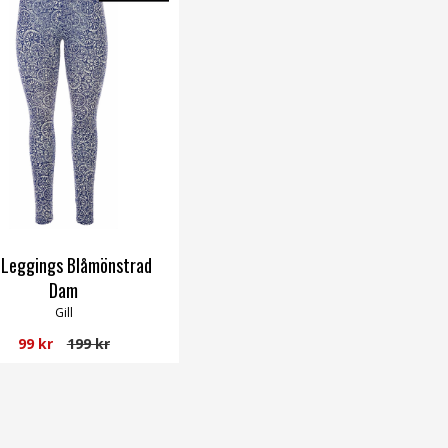
l Leggings Blåmönstrad
Dam
Gill
99 kr
199 kr