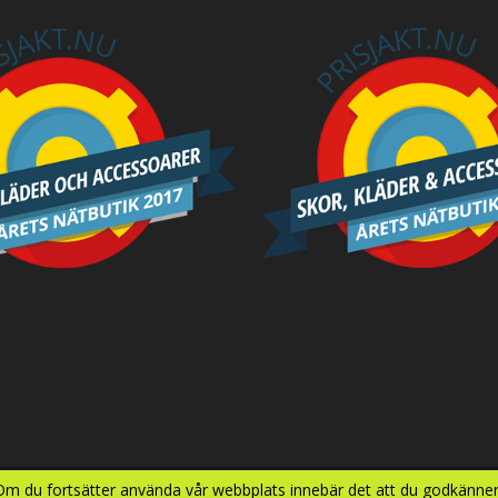
 Om du fortsätter använda vår webbplats innebär det att du godkänner