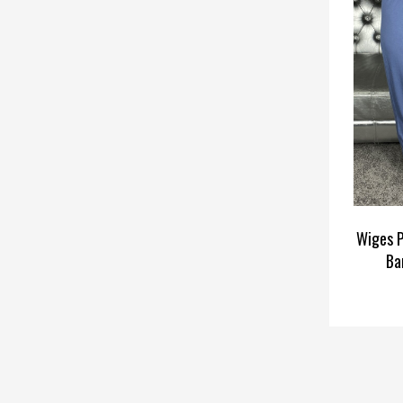
Wiges 
Ba