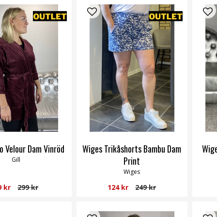
no Velour Dam Vinröd
Wiges Trikåshorts Bambu Dam
Wige
Print
Gill
Wiges
9 kr
299 kr
124 kr
249 kr