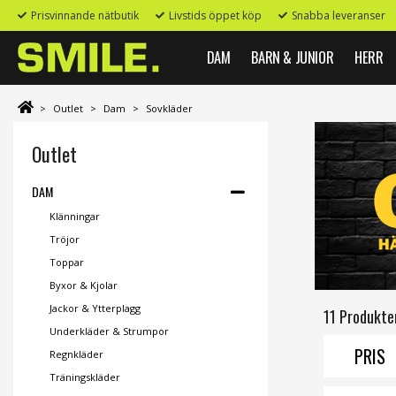
Prisvinnande nätbutik
Livstids öppet köp
Snabba leveranser
DAM
BARN & JUNIOR
HERR
>
Outlet
>
Dam
>
Sovkläder
Outlet
DAM
Klänningar
Tröjor
Toppar
Byxor & Kjolar
Jackor & Ytterplagg
11 Produkte
Underkläder & Strumpor
PRIS
Regnkläder
Träningskläder