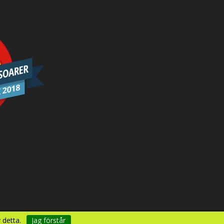
 detta.
Jag förstår