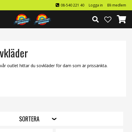
08-540 221 40
Logga in
Bli medlem
vkläder
 vår outlet hittar du sovkläder för dam som är prissänkta.
SORTERA