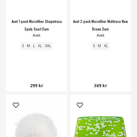
Avet 1-pack Microfiber Shapetrosa
Avet 2-pack Microfiber Miditrosa New
Spets Svart Dam
Brown Dam
Avet
Avet
S
M
L
XL
XXL
S
M
XL
299 kr
369 kr