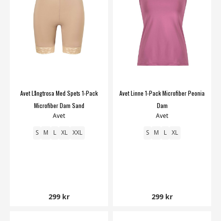
Avet Långtrosa Med Spets 1-Pack
Avet Linne 1-Pack Microfiber Peonia
Microfiber Dam Sand
Dam
Avet
Avet
S
M
L
XL
XXL
S
M
L
XL
299 kr
299 kr