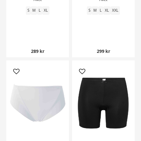
S
M
L
XL
S
M
L
XL
XXL
289 kr
299 kr