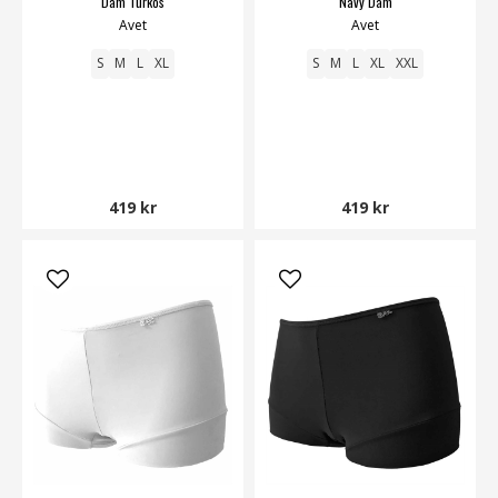
Dam Turkos
Navy Dam
Avet
Avet
S
M
L
XL
S
M
L
XL
XXL
419 kr
419 kr