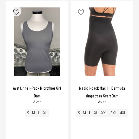
Avet Linne 1-Pack Microfiber Grå
Magic 1-pack Maxi Hi Bermuda
Dam
shapetrosa Svart Dam
Avet
Avet
S
M
L
XL
S
M
L
XL
XXL
3XL
4XL