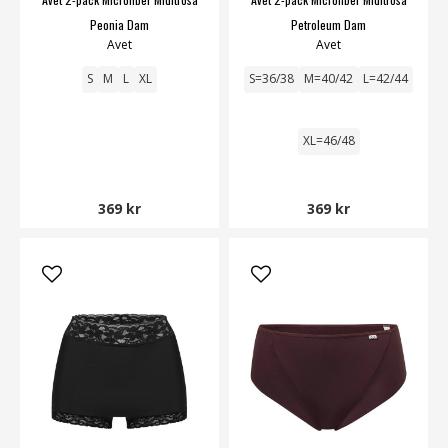
Peonia Dam
Petroleum Dam
Avet
Avet
S
M
L
XL
S=36/38
M=40/42
L=42/44
XL=46/48
369 kr
369 kr