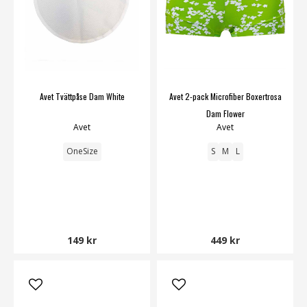
Avet Tvättpåse Dam White
Avet 2-pack Microfiber Boxertrosa
Dam Flower
Avet
Avet
OneSize
S
M
L
149 kr
449 kr