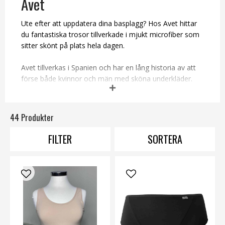
Avet
Ute efter att uppdatera dina basplagg? Hos Avet hittar
du fantastiska trosor tillverkade i mjukt microfiber som
sitter skönt på plats hela dagen.
Avet tillverkas i Spanien och har en lång historia av att
förse både kvinnor och män med sköna underkläder.
Kollektionen förnyas två gånger per år för att följa de
allra senaste trenderna inom modevärlden.
44 Produkter
Beställ via SMILE och få dina kvalitetstrosor snabbt
levererade!
FILTER
SORTERA