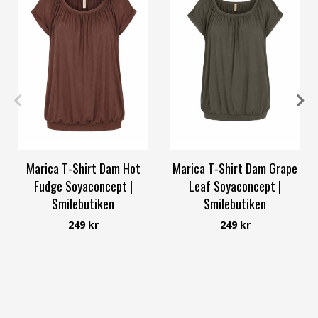
XS
S
M
L
XL
3XL
XS
S
M
L
XL
3XL
Marica T-Shirt Dam Hot
Marica T-Shirt Dam Grape
Fudge Soyaconcept |
Leaf Soyaconcept |
Smilebutiken
Smilebutiken
Soyaconcept
Soyaconcept
249 kr
249 kr