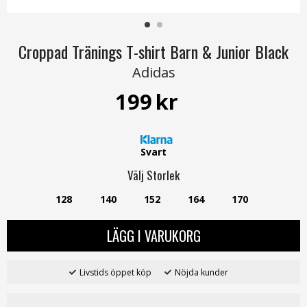
Croppad Tränings T-shirt Barn & Junior Black
Adidas
199
kr
Svart
Välj
Storlek
128
140
152
164
170
LÄGG I VARUKORG
Livstids öppet köp
Nöjda kunder