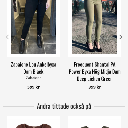
S
M
L
XL
XXL
S
M
L
XL
XXL
Zabaione Lou Ankelbyxa
Freequent Shantal PA
Dam Black
Power Byxa Hög Midja Dam
Deep Lichen Green
Zabaione
Freequent
599 kr
399 kr
Andra tittade också på