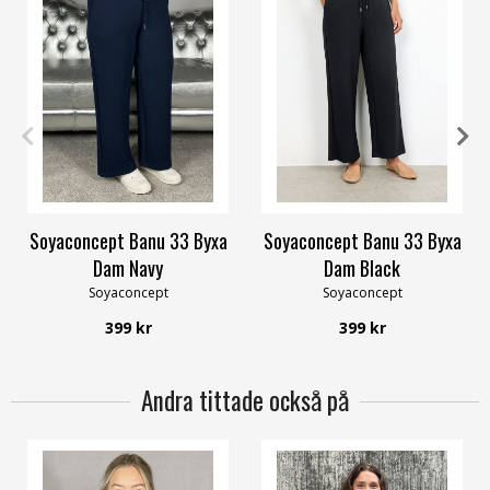
XS
S
M
L
XL
XXL
XS
S
M
L
XL
XXL
Soyaconcept Banu 33 Byxa
Soyaconcept Banu 33 Byxa
Dam Navy
Dam Black
Soyaconcept
Soyaconcept
399 kr
399 kr
Andra tittade också på