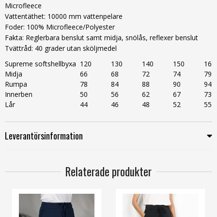
Microfleece
Vattentäthet: 10000 mm vattenpelare
Foder: 100% Microfleece/Polyester
Fakta: Reglerbara benslut samt midja, snölås, reflexer benslut
Tvättråd: 40 grader utan sköljmedel
Supreme softshellbyxa
120
130
140
150
160
Midja
66
68
72
74
79
Rumpa
78
84
88
90
94
Innerben
50
56
62
67
73
Lår
44
46
48
52
55
Leverantörsinformation
Relaterade produkter