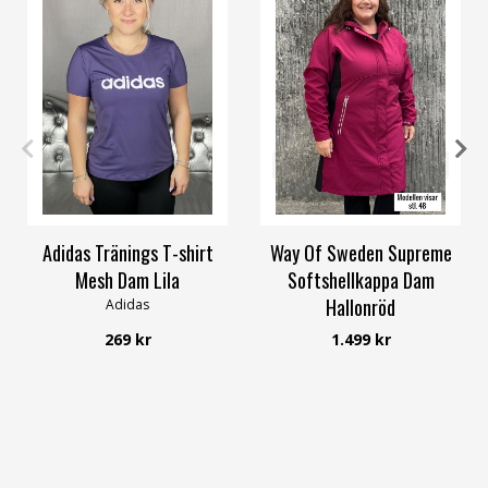
XS
34
36
38
40
42
58/60
Adidas Tränings T-shirt
Way Of Sweden Supreme
Mesh Dam Lila
Softshellkappa Dam
Hallonröd
Adidas
Way of Sweden
269 kr
1.499 kr