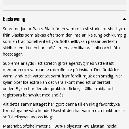
Beskrivning
Supreme Junior Pants Black är en varm och slitstark softshellbyxa
från Slaskis som älskas eftersom den inte är lika tung och klumpig
som en traditionell vinterbyxa. Softshellbyxan passar perfekt i
skidbacken då den har snölås men även lika bra kalla och blöta
höstdagar.
Supreme är sydd i ett stretchigt trelagerstyg med vattentätt
membran och värmande microfleece på insidan. Den är därför
varm, vind- och vattentät samt framförallt mjuk och smidig. När
kylan biter lite extra kan det vara skönt med ett underställ
under. Byxan har flertalet praktiska fickor, ställbar midja och
reglerbara benavslut med snölås.
Allt detta sammantaget har gjort denna till en riktig favoritbyxa
för många av våra kunder! Beställ den här varma och funktionella
softshellbyxan av oss idag!
Material: Softshellmaterial i 96% Polyester, 4% Elastan Insida: