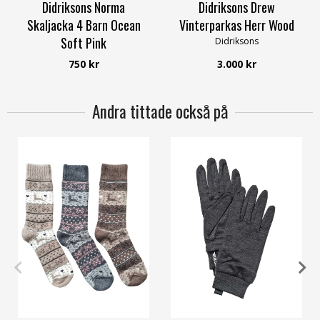
Didriksons Norma
Didriksons Drew
Skaljacka 4 Barn Ocean
Vinterparkas Herr Wood
Soft Pink
Didriksons
Didriksons
750 kr
3.000 kr
Andra tittade också på
37/39
40/42
3
4
5
6
8
11