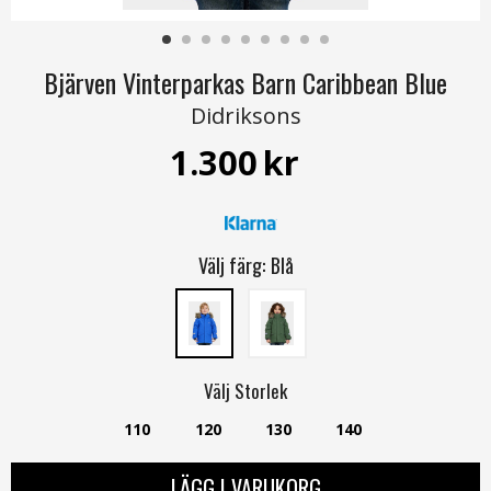
Bjärven Vinterparkas Barn Caribbean Blue
Didriksons
1.300
kr
Välj färg:
Blå
Välj
Storlek
110
120
130
140
LÄGG I VARUKORG