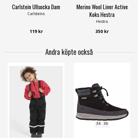
Carlstein Ullsocka Dam
Merino Wool Liner Active
Koks Hestra
Carlsteins
Hestra
119 kr
350 kr
Andra köpte också
100
110
120
130
140
34
36