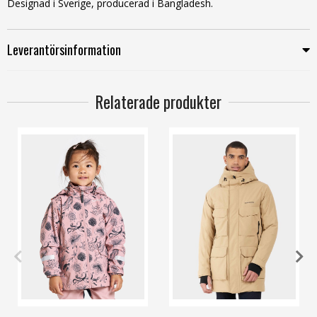
Designad i Sverige, producerad i Bangladesh.
Leverantörsinformation
Relaterade produkter
110
120
130
140
M
L
XXL