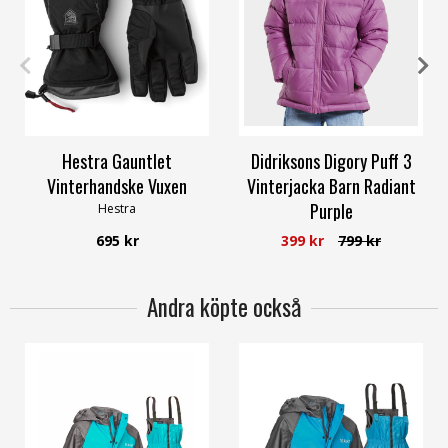
7
8
9
10
11
12
100
110
Hestra Gauntlet
Didriksons Digory Puff 3
Vinterhandske Vuxen
Vinterjacka Barn Radiant
Purple
Hestra
Didriksons
695 kr
399 kr
799 kr
Andra köpte också