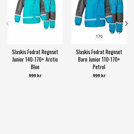
140
160
110
120
130
140
160
170
Slaskis Fodrat Regnset
Slaskis Fodrat Regnset
Junior 140-170+ Arctic
Barn Junior 110-170+
Blue
Petrol
Slaskis
Slaskis
999 kr
999 kr