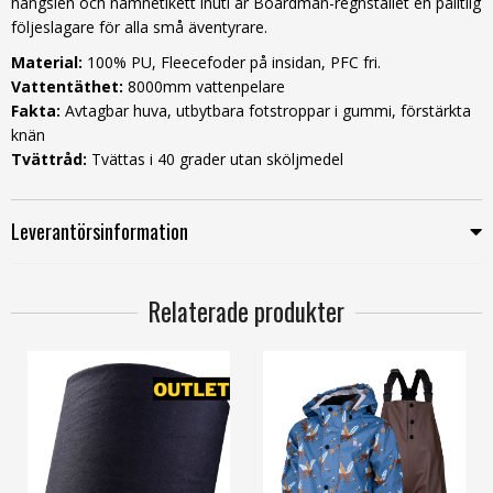
hängslen och namnetikett inuti är Boardman-regnstället en pålitlig
följeslagare för alla små äventyrare.
Material:
100% PU, Fleecefoder på insidan, PFC fri.
Vattentäthet:
8000mm vattenpelare
Fakta:
Avtagbar huva, utbytbara fotstroppar i gummi, förstärkta
knän
Tvättråd:
Tvättas i 40 grader utan sköljmedel
Leverantörsinformation
Relaterade produkter