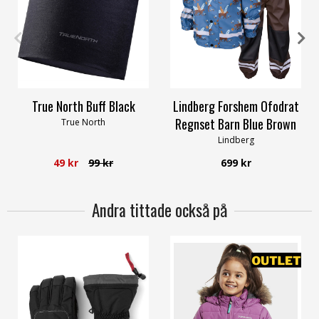
100
120
130
140
True North Buff Black
Lindberg Forshem Ofodrat
Regnset Barn Blue Brown
True North
Lindberg
49 kr
99 kr
699 kr
Andra tittade också på