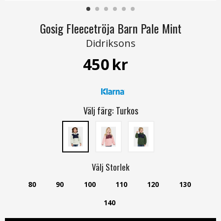
Gosig Fleecetröja Barn Pale Mint
Didriksons
450
kr
Välj färg:
Turkos
Välj
Storlek
80
90
100
110
120
130
140