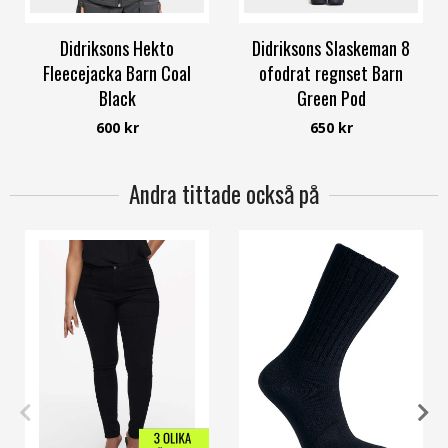
Didriksons Hekto
Didriksons Slaskeman 8
Fleecejacka Barn Coal
ofodrat regnset Barn
Black
Green Pod
Didriksons
Didriksons
600 kr
650 kr
Andra tittade också på
42
44
46
48
50
54
40/42
43/45