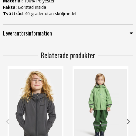
Material:
100% Polyester
Fakta:
Borstad insida
Tvättråd
: 40 grader utan sköljmedel
Leverantörsinformation
Relaterade produkter
120
130
150
160
90
100
110
140