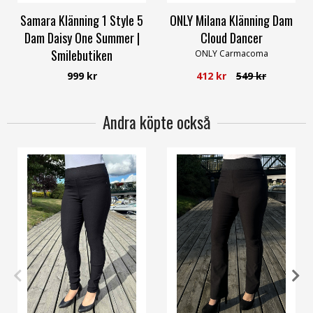
Samara Klänning 1 Style 5
ONLY Milana Klänning Dam
Dam Daisy One Summer |
Cloud Dancer
Smilebutiken
ONLY Carmacoma
One Summer
999 kr
412 kr
549 kr
Andra köpte också
XS
S
M
L
XL
XXXL
M
L
XL
XXL
3XL