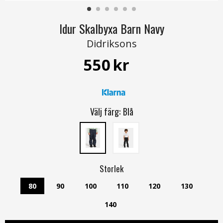
Idur Skalbyxa Barn Navy
Didriksons
550
kr
Välj färg:
Blå
Storlek
80
90
100
110
120
130
140