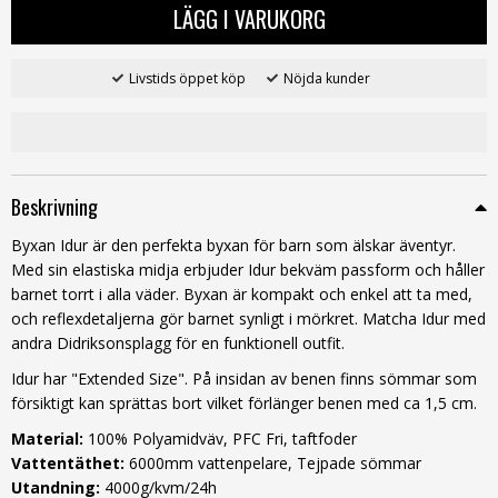
LÄGG I VARUKORG
Livstids öppet köp
Nöjda kunder
Beskrivning
Byxan Idur är den perfekta byxan för barn som älskar äventyr.
Med sin elastiska midja erbjuder Idur bekväm passform och håller
barnet torrt i alla väder. Byxan är kompakt och enkel att ta med,
och reflexdetaljerna gör barnet synligt i mörkret. Matcha Idur med
andra Didriksonsplagg för en funktionell outfit.
Idur har "Extended Size". På insidan av benen finns sömmar som
försiktigt kan sprättas bort vilket förlänger benen med ca 1,5 cm.
Material:
100% Polyamidväv, PFC Fri, taftfoder
Vattentäthet:
6000mm vattenpelare, Tejpade sömmar
Utandning:
4000g/kvm/24h