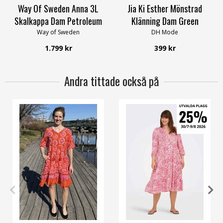
Way Of Sweden Anna 3L
Jia Ki Esther Mönstrad
Skalkappa Dam Petroleum
Klänning Dam Green
Way of Sweden
DH Mode
1.799 kr
399 kr
Andra tittade också på
36
38
40
42
46
52
XS
S
XL
42
44
52