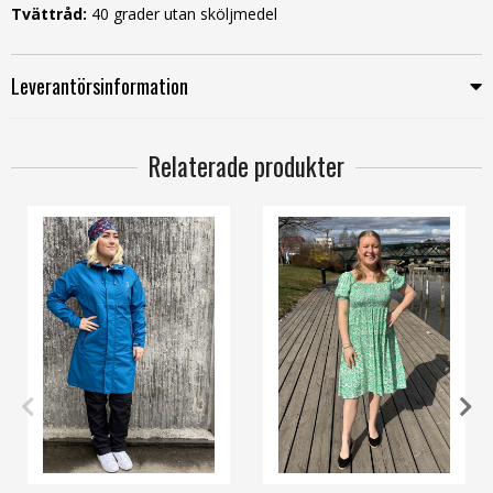
Tvättråd:
40 grader utan sköljmedel
Leverantörsinformation
Relaterade produkter
36
38
40
42
44
48
M/L
XL/XXL