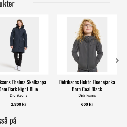
ukter
iksons Thelma Skalkappa
Didriksons Hekto Fleecejacka
Dam Dark Night Blue
Barn Coal Black
Didriksons
Didriksons
2.800 kr
600 kr
kså på