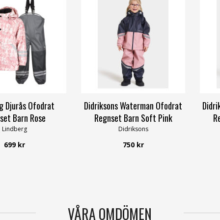
g Djurås Ofodrat
Didriksons Waterman Ofodrat
Didri
set Barn Rose
Regnset Barn Soft Pink
Re
Lindberg
Didriksons
699 kr
750 kr
VÅRA OMDÖMEN