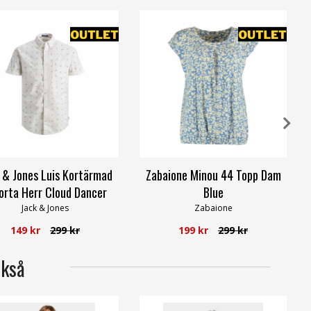
 & Jones Luis Kortärmad
Zabaione Minou 44 Topp Dam
orta Herr Cloud Dancer
Blue
Jack & Jones
Zabaione
149 kr
299 kr
199 kr
299 kr
ckså