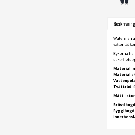
Beskrivning
Waterman är 
vattentät ko
Byxorna har 
säkerhetsögl
Material in
Material sk
Vattenpela
Tvättråd
: 
Mått i sto
Bröstlängd
Rygglängd
Innerbensl