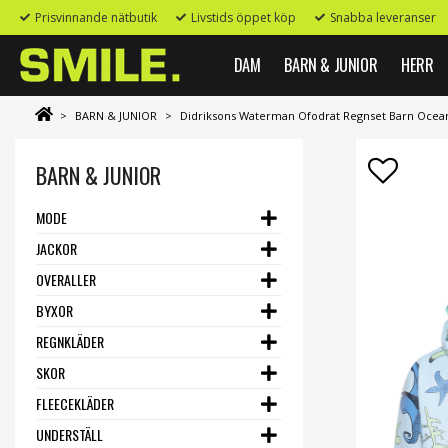
Prisvinnande nätbutik
Livstids öppet köp
Snabba leveranser
DAM
BARN & JUNIOR
HERR
>
BARN & JUNIOR
>
Didriksons Waterman Ofodrat Regnset Barn Ocean
BARN & JUNIOR
MODE
JACKOR
OVERALLER
BYXOR
REGNKLÄDER
SKOR
FLEECEKLÄDER
UNDERSTÄLL