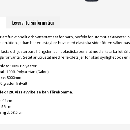
Leverantörsinformation
ett funktionellt och vattentätt set för barn, perfekt för utomhusaktiviteter
nstruktion. Jackan har en avtagbar huva med elastiska sidor för en säker pa
fasta och justerbara hängslen samt elastiska benslut med slitstarka fothäll
a för vantar. Setet är utrustat med reflexdetaljer för ökad synlighet och e
sida:
100% Polyester
al:
100% Polyuretan (Galon)
re:
8000mm
40 grader fintvätt
rlek 120. Viss avvikelse kan förekomma.
:
92 cm
:
56 cm
ängd:
53,5 cm