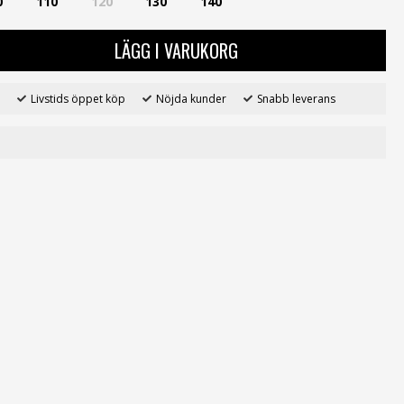
0
110
120
130
140
LÄGG I VARUKORG
Livstids öppet köp
Nöjda kunder
Snabb leverans