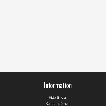
Information
Hitta till oss
Kundomdömen