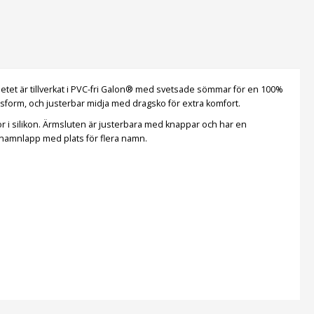
. Setet är tillverkat i PVC-fri Galon® med svetsade sömmar för en 100%
ssform, och justerbar midja med dragsko för extra komfort.
or i silikon. Ärmsluten är justerbara med knappar och har en
n namnlapp med plats för flera namn.