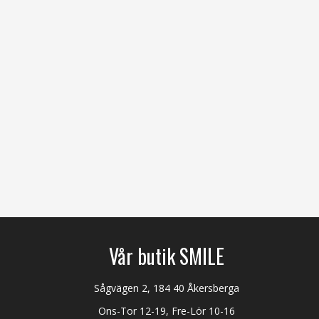
Vår butik SMILE
Sågvägen 2, 184 40 Åkersberga
Ons-Tor 12-19, Fre-Lör 10-16