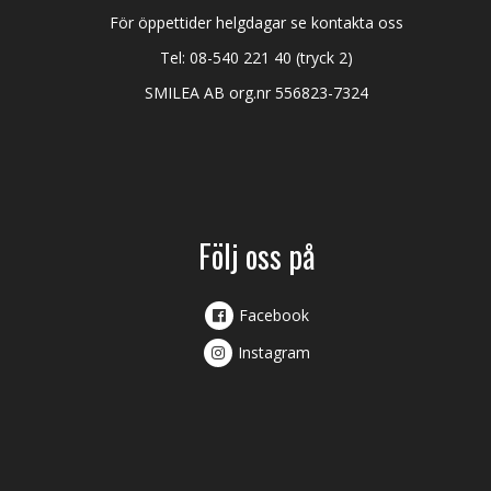
För öppettider helgdagar se kontakta oss
Tel:
08-540 221 40
(tryck 2)
SMILEA AB org.nr 556823-7324
Följ oss på
Facebook
Instagram