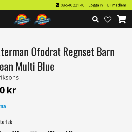
08-540 221 40
Logga in
Bli medlem
terman Ofodrat Regnset Barn
ean Multi Blue
riksons
0
kr
torlek