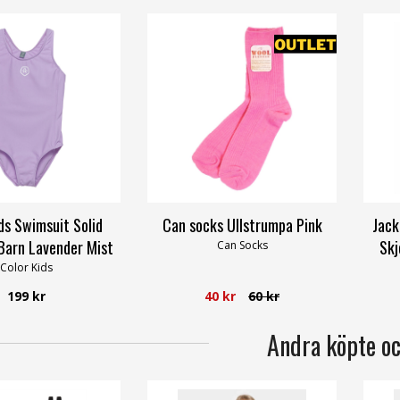
ds Swimsuit Solid
Can socks Ullstrumpa Pink
Jack
Barn Lavender Mist
Skj
Can Socks
Color Kids
199 kr
40 kr
60 kr
Andra köpte o