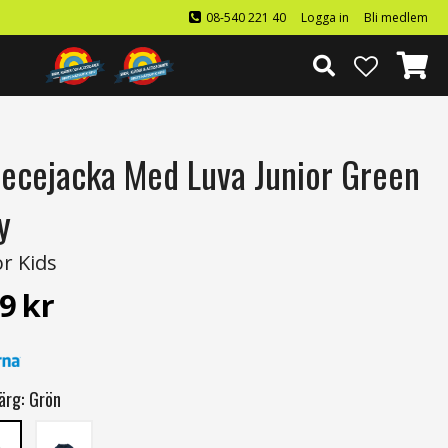
08-540 221 40
Logga in
Bli medlem
eecejacka Med Luva Junior Green
y
or Kids
9
kr
ärg:
Grön