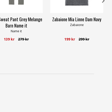
Sweat Pant Grey Melange
Zabaione Mia Linne Dam Navy
Barn Name it
Zabaione
Name it
139 kr
279 kr
199 kr
299 kr