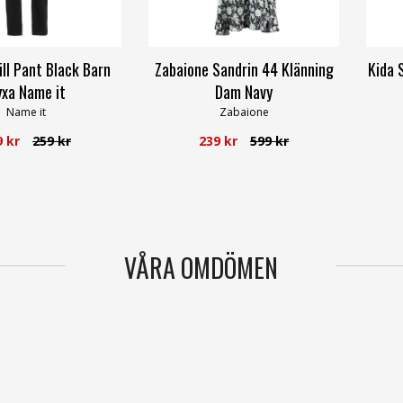
ill Pant Black Barn
Zabaione Sandrin 44 Klänning
Kida 
xa Name it
Dam Navy
Name it
Zabaione
9 kr
259 kr
239 kr
599 kr
VÅRA OMDÖMEN