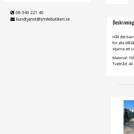
08-540 221 40
kundtjanst@smilebutiken.se
Beskrivning
Håll ditt ba
för alla til
stjärna att 
Material: 10
Tvättråd: 40