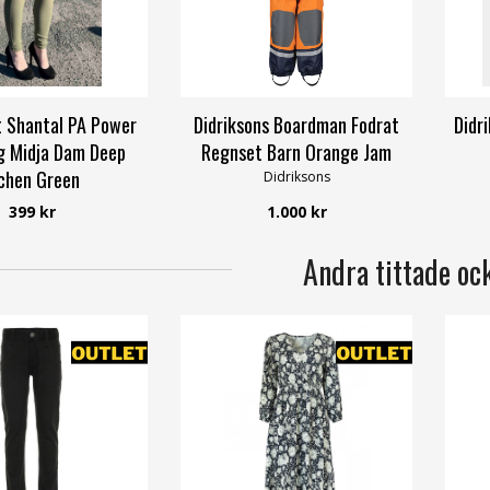
 Shantal PA Power
Didriksons Boardman Fodrat
Didr
g Midja Dam Deep
Regnset Barn Orange Jam
chen Green
Didriksons
Freequent
399 kr
1.000 kr
Andra tittade oc