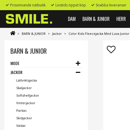
Prisvinnande nätbutik
Livstids öppet köp
Snabba leveranser
DAM
BARN & JUNIOR
HERR
>
BARN & JUNIOR
>
Jackor
>
Color Kids Fleecejacka Med Luva Junio
BARN & JUNIOR
MODE
JACKOR
Lättviktsjacka
Skaljackor
Softshelljackor
Vinterjackor
Parkas
Skidjackor
Västar