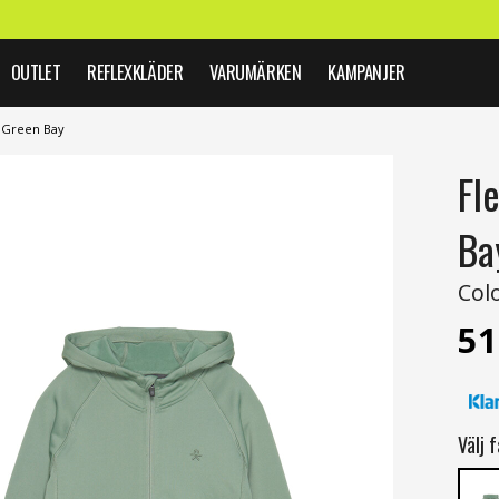
OUTLET
REFLEXKLÄDER
VARUMÄRKEN
KAMPANJER
r Green Bay
Fl
Ba
Col
51
Välj f