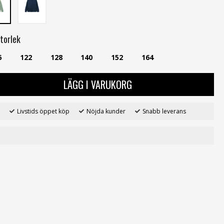
torlek
6
122
128
140
152
164
LÄGG I VARUKORG
Livstids öppet köp
Nöjda kunder
Snabb leverans