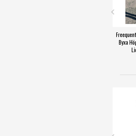
Freequent
Byxa Hö
Li