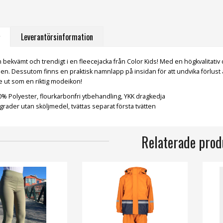
Leverantörsinformation
rn bekvämt och trendigt i en fleecejacka från Color Kids! Med en högkvalitati
lfällen. Dessutom finns en praktisk namnlapp på insidan för att undvika förlus
se ut som en riktig modeikon!
0% Polyester, flourkarbonfri ytbehandling, YKK dragkedja
 grader utan sköljmedel, tvättas separat första tvätten
Relaterade prod