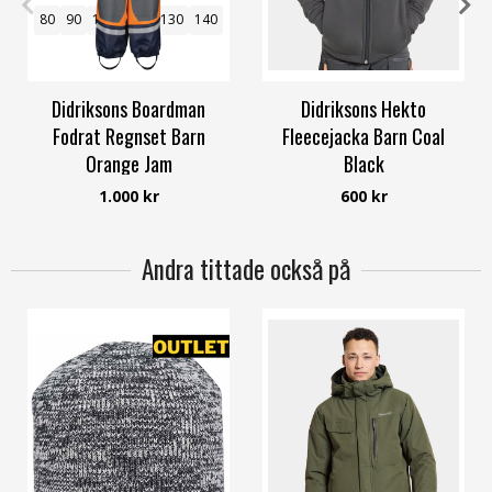
80
90
100
110
130
140
120
130
150
160
Didriksons Boardman
Didriksons Hekto
Fodrat Regnset Barn
Fleecejacka Barn Coal
Orange Jam
Black
Didriksons
Didriksons
1.000 kr
600 kr
Andra tittade också på