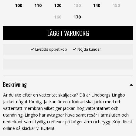
100
110
120
130
140
150
160
170
LÄGG I VARUKORG
Livstids öppet köp
Nöjda kunder
Beskrivning
Är du ute efter en vattentät skaljacka? Då är Lindbergs Lingbo
Jacket något för dig. Jackan
är en ofodrad skaljacka med ett
vattentätt membran vilket ger jackan hög vattentäthet och
utandning. Lingbo har avtagbar huva samt resår i ärmsluten och
nederkant samt tydliga reflexer på höger ärm och rygg. Köp direkt
online så skickar vi BUMS!