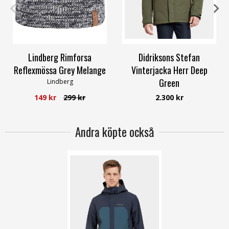
3/52-56cm
4/56-60cm
S
M
L
XL
XXL
XXXL
Lindberg Rimforsa
Didriksons Stefan
Reflexmössa Grey Melange
Vinterjacka Herr Deep
Green
Lindberg
Didriksons
149 kr
299 kr
2.300 kr
Andra köpte också