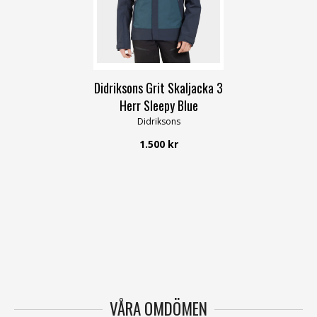
S
M
L
XL
XXL
3XL
Didriksons Grit Skaljacka 3
Herr Sleepy Blue
Didriksons
1.500 kr
VÅRA OMDÖMEN