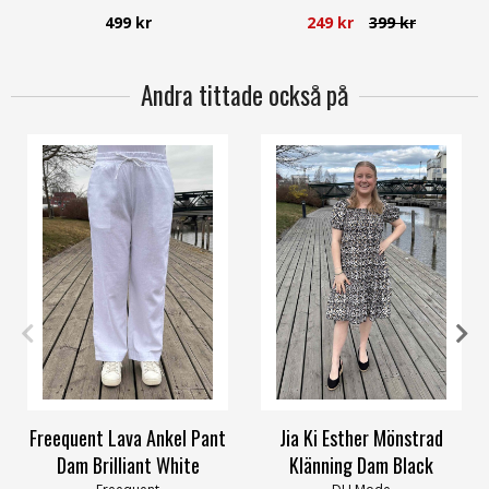
499 kr
249 kr
399 kr
Andra tittade också på
S
M
L
XL
XXL
M/L
Freequent Lava Ankel Pant
Jia Ki Esther Mönstrad
Dam Brilliant White
Klänning Dam Black