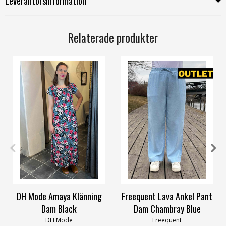
Leverantörsinformation
Relaterade produkter
M/L
XL/XXL
M
DH Mode Amaya Klänning
Freequent Lava Ankel Pant
Dam Black
Dam Chambray Blue
DH Mode
Freequent