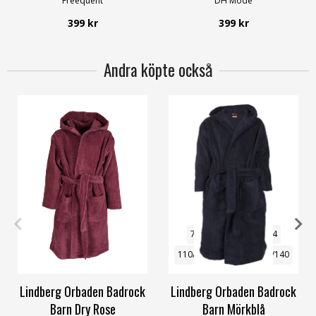
Freequent
DH Mode
399 kr
399 kr
Andra köpte också
74/80
86/92
98/104
74/80
86/92
98/104
110/116
134/140
110/116
122/128
134/140
Lindberg Orbaden Badrock
Lindberg Orbaden Badrock
Barn Dry Rose
Barn Mörkblå