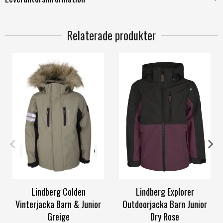
Relaterade produkter
120
140
150
160
170
150
170
Lindberg Colden
Lindberg Explorer
Vinterjacka Barn & Junior
Outdoorjacka Barn Junior
Greige
Dry Rose