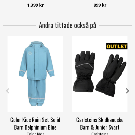
Lindberg
Lindberg
1.399 kr
899 kr
Andra tittade också på
104
110
116
122
128
3/4=4-5år
140
Color Kids Rain Set Solid
Carlsteins Skidhandske
Barn Delphinium Blue
Barn & Junior Svart
Color Kids
Carlsteins